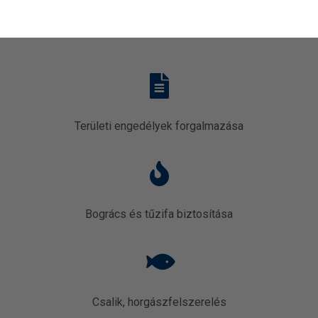
Területi engedélyek forgalmazása
Bogrács és tűzifa biztosítása
Csalik, horgászfelszerelés