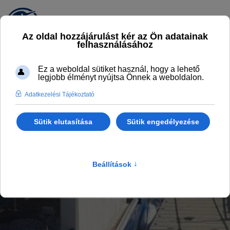
TISZA-TÓ FISHING
AZ ÉLMÉNYFALU HORGÁSZTURISZTIKAI
PROGRAMJA
Főlap
Élmények
Tisza-tó Fishing