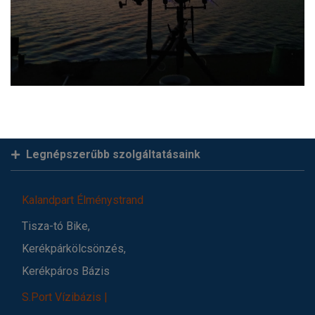
Legnépszerűbb szolgáltatásaink
Kalandpart Élménystrand
Tisza-tó Bike,
Kerékpárkölcsönzés,
Kerékpáros Bázis
S.Port Vízibázis |