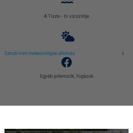
A Tisza - tó vízszintje
Sarudi mini meteorológiai állomás
Egyéb jellemzők, fogások