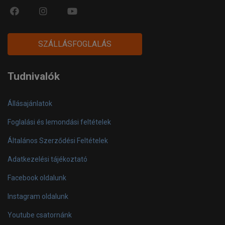
fa
fab
fa
fa-
fa-
fa-
facebook-
instagram
youtube-
SZÁLLÁSFOGLALÁS
official
play
Tudnivalók
Állásajánlatok
Foglalási és lemondási feltételek
Általános Szerződési Feltételek
Adatkezelési tájékoztató
Facebook oldalunk
Instagram oldalunk
Youtube csatornánk