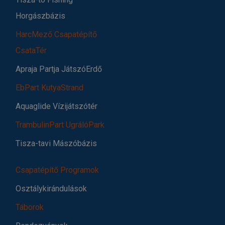
Horgászbázis
HarcMező Csapatépítő
CsataTér
Apraja Partja JátszóErdő
EbPart KutyaStrand
Aquaglide Vízijátszótér
TrambulinPart UgrálóPark
Tisza-tavi Mászóbázis
Csapatépítő Programok
Osztálykirándulások
Táborok