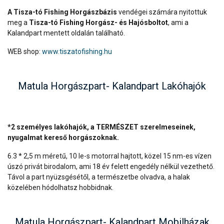
A Tisza-tó Fishing Horgászbázis
vendégei számára nyitottuk
meg a
Tisza-tó Fishing Horgász- és Hajósboltot
, ami a
Kalandpart mentett oldalán található.
WEB shop:
www.tiszatofishing.hu
Matula Horgászpart- Kalandpart Lakóhajók
*2 személyes lakóhajók, a TERMÉSZET szerelmeseinek,
nyugalmat kereső horgászoknak.
6.3 * 2,5 m méretű, 10 le-s motorral hajtott, közel 15 nm-es vízen
úszó privát birodalom, ami 18 év felett engedély nélkül vezethető.
Távol a part nyüzsgésétől, a természetbe olvadva, a halak
közelében hódolhatsz hobbidnak.
Matula Horgászpart- Kalandpart Mobilházak