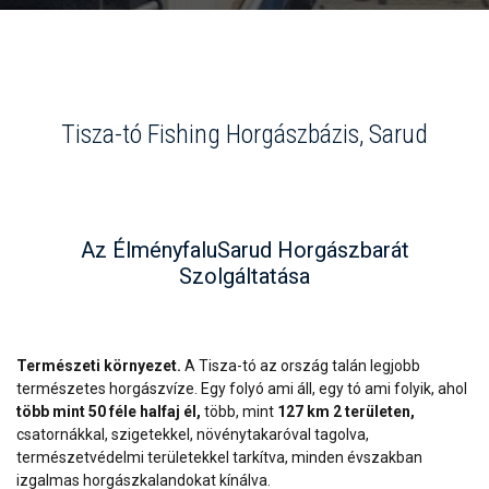
Tisza-tó Fishing Horgászbázis, Sarud
Az ÉlményfaluSarud Horgászbarát
Szolgáltatása
Természeti környezet.
A Tisza-tó az ország talán legjobb
természetes horgászvíze. Egy folyó ami áll, egy tó ami folyik, ahol
több mint 50 féle halfaj él,
több, mint
127 km 2 területen,
csatornákkal, szigetekkel, növénytakaróval tagolva,
természetvédelmi területekkel tarkítva, minden évszakban
izgalmas horgászkalandokat kínálva.