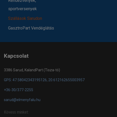
Rendezvények,
sportversenyek
Szállások Sarudon
GasztroPart Vendéglátás
Kapcsolat
3386 Sarud, KalandPart (Tisza-tó)
GPS: 47.58042343195126, 20.612162655003957
+36-30/377-2255
sarud@elmenyfalu.hu
Kövess minket: