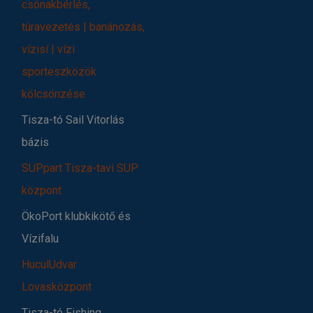
csónakbérlés,
túravezetés | banánozás,
vízisí | vízi
sporteszközök
kölcsönzése
Tisza-tó Sail Vitorlás
bázis
SUPpart Tisza-tavi SUP
központ
ÖkoPort klubkikötő és
Vízifalu
HuculUdvar
Lovasközpont
Tisza-tó Fishing