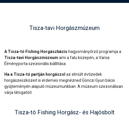
Tisza-tavi Horgászmúzeum
A Tisza-tó Fishing Horgászbázis
hagyományőrző programja a
Tisza-tavi Horgászmúzeum
ami a falu közepén, a Varsa
Élményporta szezionális kiállítása.
Ha a Tisza-tó partján horgászol
az elmúlt évtizedek
horgászeszközeit is érdemes megnézned Gönczi Gyuri bácsi
gyűjteményén alapuló múzeumunkban. A múzeum szezonálisan
várja látogatóit.
Tisza-tó Fishing Horgász- és Hajósbolt