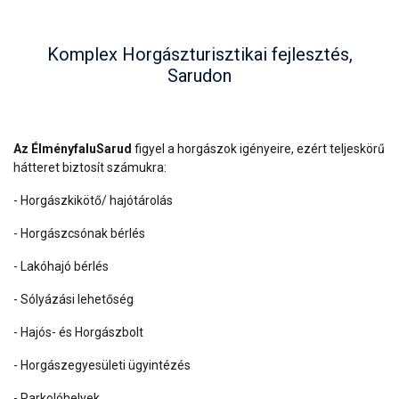
Komplex Horgászturisztikai fejlesztés,
Sarudon
Az ÉlményfaluSarud
figyel a horgászok igényeire, ezért teljeskörű
hátteret biztosít számukra:
- Horgászkikötő/ hajótárolás
- Horgászcsónak bérlés
- Lakóhajó bérlés
- Sólyázási lehetőség
- Hajós- és Horgászbolt
- Horgászegyesületi ügyintézés
- Parkolóhelyek