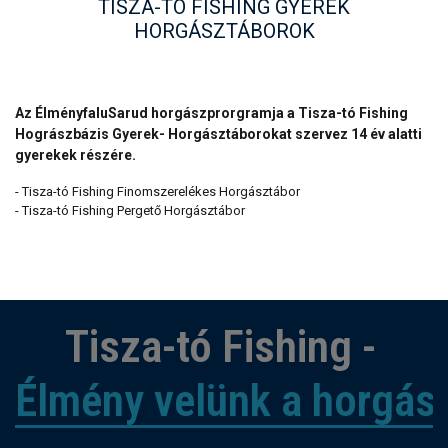
TISZA-TÓ FISHING GYEREK
HORGÁSZTÁBOROK
Az ÉlményfaluSarud horgászprorgramja a Tisza-tó Fishing
Hográszbázis Gyerek- Horgásztáborokat szervez 14 év alatti
gyerekek részére.
- Tisza-tó Fishing Finomszerelékes Horgásztábor
- Tisza-tó Fishing Pergető Horgásztábor
Tisza-tó Fishing -
Élmény velünk a horgás