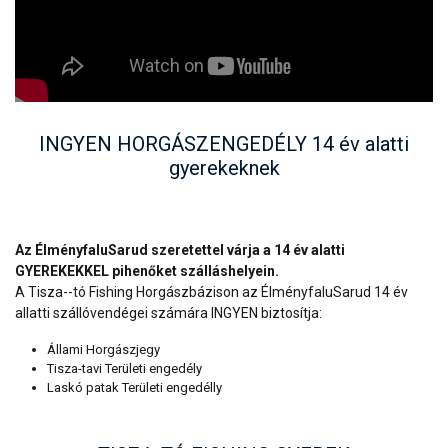
INGYEN HORGÁSZENGEDÉLY 14 év alatti
gyerekeknek
Az ÉlményfaluSarud szeretettel várja a 14 év alatti
GYEREKEKKEL pihenőket szálláshelyein.
A Tisza--tó Fishing Horgászbázison az ÉlményfaluSarud 14 év
allatti szállóvendégei számára INGYEN biztosítja:
Állami Horgászjegy
Tisza-tavi Területi engedély
Laskó patak Területi engedélly