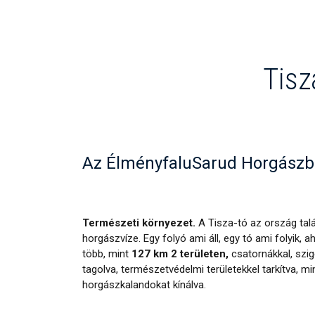
Tisz
Az ÉlményfaluSarud Horgászba
Természeti környezet.
A Tisza-tó az ország tal
horgászvíze. Egy folyó ami áll, egy tó ami folyik, a
több, mint
127 km 2 területen,
csatornákkal, szig
tagolva, természetvédelmi területekkel tarkítva, 
horgászkalandokat kínálva.