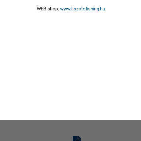
WEB shop:
www.tiszatofishing.hu