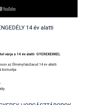
GEDÉLY 14 év alatti
el várja a 14 év alatti GYEREKEKKEL
son az ÉlményfaluSarud 14 év allatti
biztosítja:
y
élly