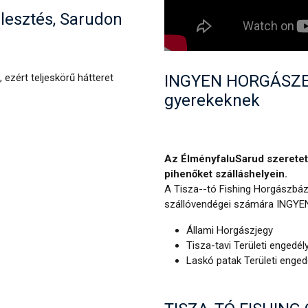
jlesztés, Sarudon
INGYEN HORGÁSZEN
, ezért teljeskörű hátteret
gyerekeknek
Az ÉlményfaluSarud szeretett
pihenőket szálláshelyein.
A Tisza--tó Fishing Horgászbázi
szállóvendégei számára INGYEN 
Állami Horgászjegy
Tisza-tavi Területi engedél
Laskó patak Területi enged