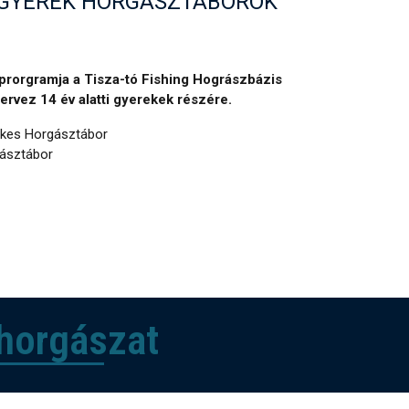
G GYEREK HORGÁSZTÁBOROK
rorgramja a Tisza-tó Fishing Hográszbázis
rvez 14 év alatti gyerekek részére.
ékes Horgásztábor
gásztábor
 horgászat