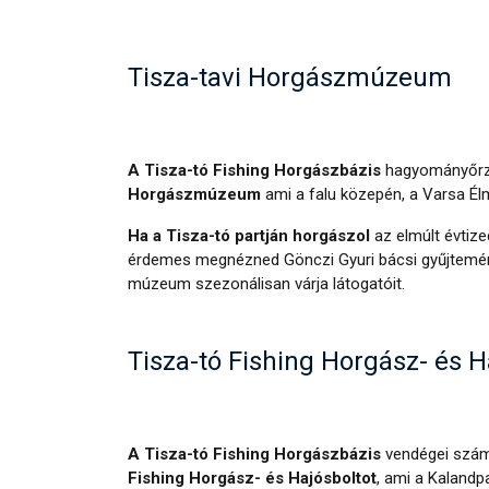
Tisza-tavi Horgászmúzeum
A Tisza-tó Fishing Horgászbázis
hagyományőrz
Horgászmúzeum
ami a falu közepén, a Varsa Élm
Ha a Tisza-tó partján horgászol
az elmúlt évtiz
érdemes megnézned Gönczi Gyuri bácsi gyűjtem
múzeum szezonálisan várja látogatóit.
Tisza-tó Fishing Horgász- és H
A Tisza-tó Fishing Horgászbázis
vendégei szám
Fishing Horgász- és Hajósboltot
, ami a Kalandpa