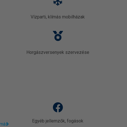
Vízparti, klímás mobilházak
Horgászversenyek szervezése
Egyéb jellemzők, fogások
omás