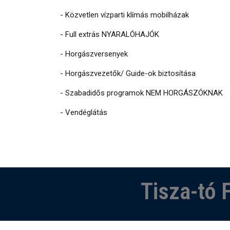
- Közvetlen vízparti klímás mobilházak
- Full extrás NYARALÓHAJÓK
- Horgászversenyek
- Horgászvezetők/ Guide-ok biztosítása
- Szabadidős programok NEM HORGÁSZÓKNAK
- Vendéglátás
Tisza-tó F