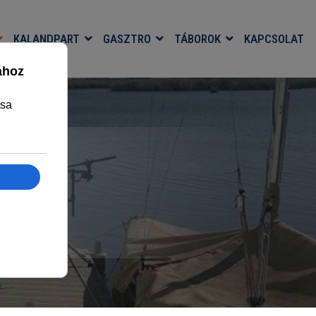
KALANDPART
GASZTRO
TÁBOROK
KAPCSOLAT
MJA