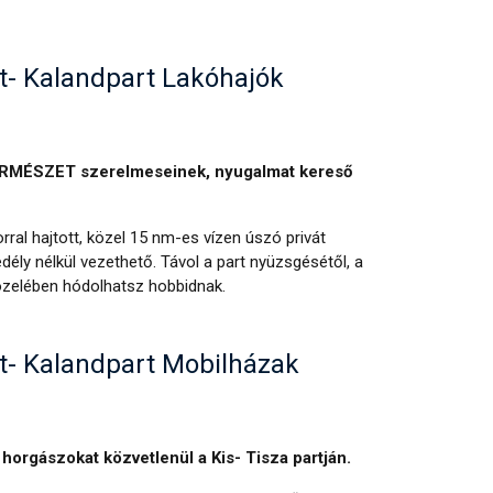
t- Kalandpart Lakóhajók
TERMÉSZET szerelmeseinek, nyugalmat kereső
rral hajtott, közel 15 nm-es vízen úszó privát
dély nélkül vezethető. Távol a part nyüzsgésétől, a
özelében hódolhatsz hobbidnak.
t- Kalandpart Mobilházak
 horgászokat közvetlenül a Kis- Tisza partján.