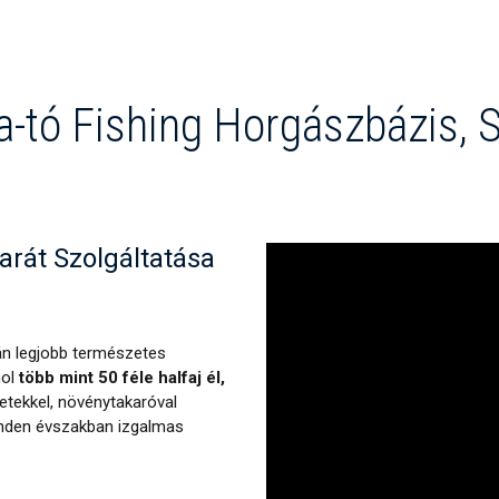
a-tó Fishing Horgászbázis, 
rát Szolgáltatása
án legjobb természetes
hol
több mint 50 féle halfaj él,
etekkel, növénytakaróval
minden évszakban izgalmas