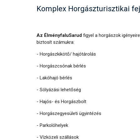
Komplex Horgászturisztikai fe
Az ÉlményfaluSarud
figyel a horgászok igényeire
biztosít számukra:
- Horgászkikötő/ hajótárolás
- Horgászcsónak bérlés
- Lakóhajó bérlés
- Sólyázási lehetőség
- Hajós- és Horgászbolt
- Horgászegyesületi ügyintézés
- Parkolóhelyek
- Vízközeli szállások