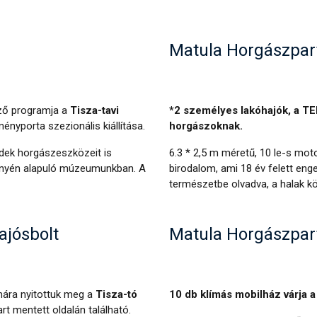
Matula Horgászpar
ő programja a
Tisza-tavi
*2 személyes lakóhajók, a 
ényporta szezionális kiállítása.
horgászoknak.
edek horgászeszközeit is
6.3 * 2,5 m méretű, 10 le-s moto
ényén alapuló múzeumunkban. A
birodalom, ami 18 év felett enge
természetbe olvadva, a halak k
ajósbolt
Matula Horgászpar
ára nyitottuk meg a
Tisza-tó
10 db klímás mobilház várja a
rt mentett oldalán található.