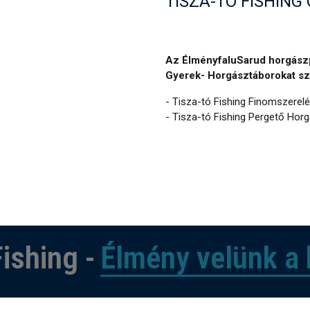
TISZA-TÓ FISHIN
Az ÉlményfaluSarud horgászp
Gyerek- Horgásztáborokat sze
- Tisza-tó Fishing Finomszerel
- Tisza-tó Fishing Pergető Hor
ishing -
Élmény velünk a