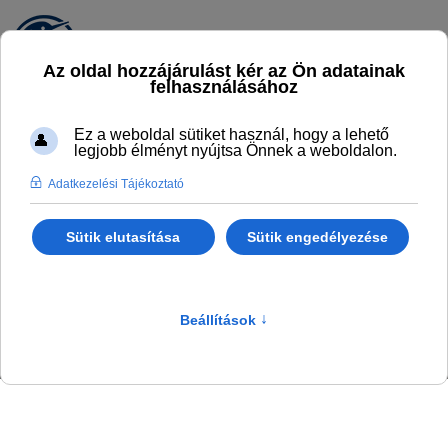
ELÉRHETŐSÉGEINK
Főlap
Kapcsolat