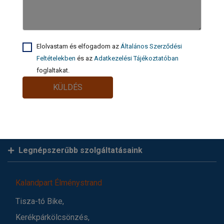
Elolvastam és elfogadom az
Általános Szerződési
Feltételekben
és az
Adatkezelési Tájékoztatóban
foglaltakat.
KÜLDÉS
Legnépszerűbb szolgáltatásaink
Kalandpart Élménystrand
Tisza-tó Bike,
Kerékpárkölcsönzés,