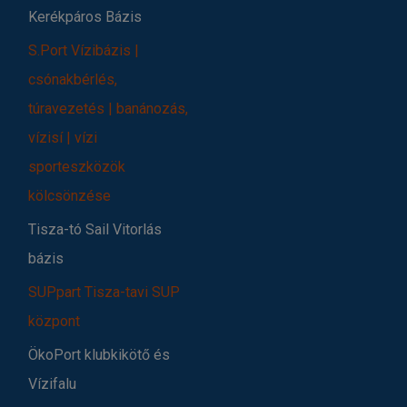
Kerékpáros Bázis
S.Port Vízibázis |
csónakbérlés,
túravezetés | banánozás,
vízisí | vízi
sporteszközök
kölcsönzése
Tisza-tó Sail Vitorlás
bázis
SUPpart Tisza-tavi SUP
központ
ÖkoPort klubkikötő és
Vízifalu