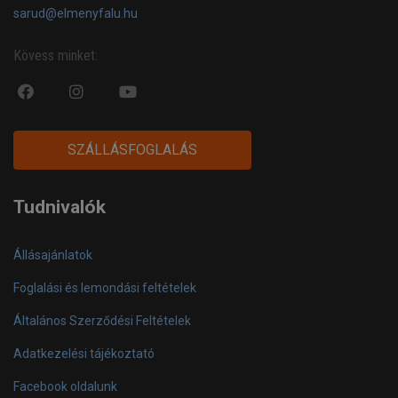
sarud@elmenyfalu.hu
Kövess minket:
fa
fab
fa
fa-
fa-
fa-
facebook-
instagram
youtube-
SZÁLLÁSFOGLALÁS
official
play
Tudnivalók
Állásajánlatok
Foglalási és lemondási feltételek
Általános Szerződési Feltételek
Adatkezelési tájékoztató
Facebook oldalunk