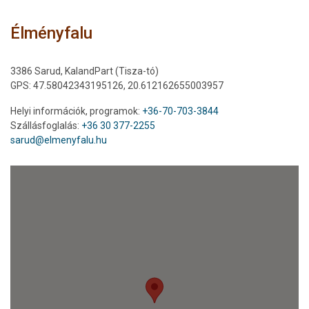
Élményfalu
3386 Sarud, KalandPart (Tisza-tó)
GPS: 47.58042343195126, 20.612162655003957
Helyi információk, programok:
+36-70-703-3844
Szállásfoglalás:
+36 30 377-2255
sarud@elmenyfalu.hu