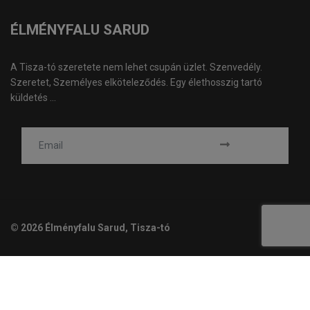
ÉLMÉNYFALU SARUD
A Tisza-tó szeretete nem lehet csupán üzlet. Szenvedély.
Szeretet, Személyes elköteleződés. Egy élethosszig tartó
küldetés ...
© 2026 Élményfalu Sarud, Tisza-tó