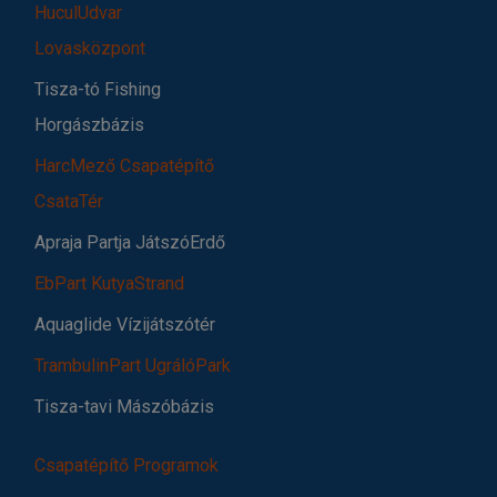
HuculUdvar
Lovasközpont
Tisza-tó Fishing
Horgászbázis
HarcMező Csapatépítő
CsataTér
Apraja Partja JátszóErdő
EbPart KutyaStrand
Aquaglide Vízijátszótér
TrambulinPart UgrálóPark
Tisza-tavi Mászóbázis
Csapatépítő Programok