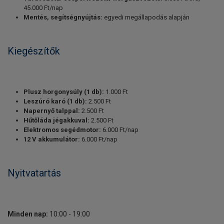
45.000 Ft/nap
Mentés, segítségnyújtás:
egyedi megállapodás alapján
Kiegészítők
Plusz horgonysúly (1 db):
1.000 Ft
Leszúró karó (1 db):
2.500 Ft
Napernyő talppal:
2.500 Ft
Hűtőláda jégakkuval:
2.500 Ft
Elektromos segédmotor:
6.000 Ft/nap
12 V akkumulátor:
6.000 Ft/nap
Nyitvatartás
Minden nap:
10:00 - 19:00