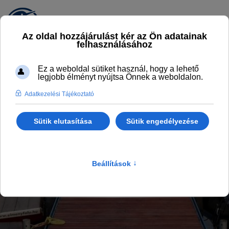
S.PORT VÍZIBÁZIS
AZ ÉLMÉNYFALU VÍZISPORT- ÉS
VÍZITÚRA KÖZPONTJA
Főlap
KalandPart
S.Port vízibázis