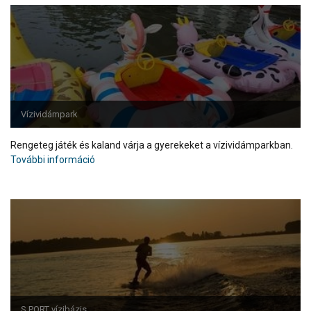
Vízividámpark
Rengeteg játék és kaland várja a gyerekeket a vízividámparkban.
További információ
S.PORT vízibázis