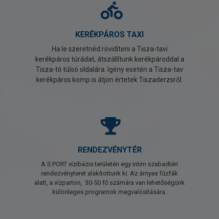
KERÉKPÁROS TAXI
Ha le szeretnéd rövidíteni a Tisza-tavi
kerékpáros túrádat, átszállítunk kerékpároddal a
Tisza-tó túlsó oldalára. Igény esetén a Tisza-tav
kerékpáros komp is átjön értetek Tiszaderzsről.
RENDEZVÉNYTÉR
A S.PORT vízibázis területén egy intim szabadtéri
rendezvényteret alakítottunk ki. Az árnyas fűzfák
alatt, a vízparton, 30-50 fő számára van lehetőségünk
különleges programok megvalósítására.