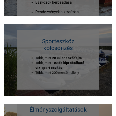
Eszközök bérbeadása
Rendezvények biztosítása
Sporteszköz
kölcsönzés
Több, mint
20 különböző fajta
Több, mint
100 db kipróbálható
vízisport eszköz
Több, mint 200 mentőmellény
Élményszolgáltatások