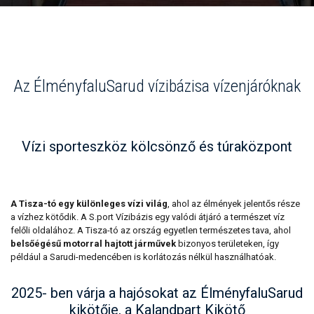
Az ÉlményfaluSarud vízibázisa vízenjáróknak
Vízi sporteszköz kölcsönző és túraközpont
A Tisza-tó egy különleges vízi világ
, ahol az élmények jelentős része
a vízhez kötődik. A S.port Vízibázis egy valódi átjáró a természet víz
felőli oldalához. A Tisza-tó az ország egyetlen természetes tava, ahol
belsőégésű motorral hajtott járművek
bizonyos területeken, így
például a Sarudi-medencében is korlátozás nélkül használhatóak.
2025- ben várja a hajósokat az ÉlményfaluSarud
kikötője, a Kalandpart Kikötő