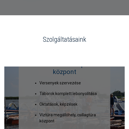
Szolgáltatásaink
Vízitúra és Vízisport
központ
Versenyek szervezése
Táborok komplett lebonyolítása
Oktatások, képzések
Víztúra megállóhely, csillagtúra
központ