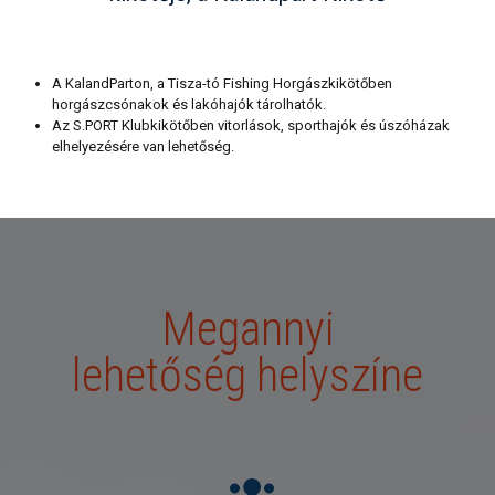
A KalandParton, a Tisza-tó Fishing Horgászkikötőben
horgászcsónakok és lakóhajók tárolhatók.
Az S.PORT Klubkikötőben vitorlások, sporthajók és úszóházak
elhelyezésére van lehetőség.
Megannyi
lehetőség helyszíne