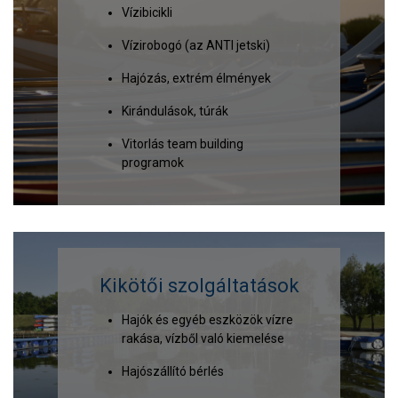
Vízibicikli
Vízirobogó (az ANTI jetski)
Hajózás, extrém élmények
Kirándulások, túrák
Vitorlás team building
programok
Kikötői szolgáltatások
Hajók és egyéb eszközök vízre
rakása, vízből való kiemelése
Hajószállító bérlés