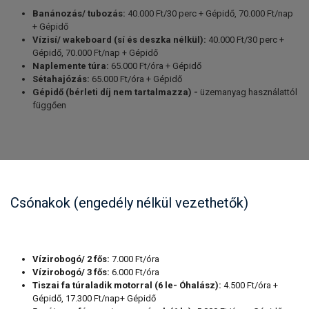
Banánozás/ tubozás:
40.000 Ft/30 perc + Gépidő, 70.000 Ft/nap
+ Gépidő
Vízisí/ wakeboard (sí és deszka nélkül):
40.000 Ft/30 perc +
Gépidő, 70.000 Ft/nap + Gépidő
Naplemente túra:
65.000 Ft/óra + Gépidő
Sétahajózás:
65.000 Ft/óra + Gépidő
Gépidő (bérleti díj nem tartalmazza) -
üzemanyag használattól
függően
Csónakok (engedély nélkül vezethetők)
Vízirobogó/ 2 fős:
7.000 Ft/óra
Vízirobogó/ 3 fős:
6.000 Ft/óra
Tiszai fa túraladik motorral (6 le- Óhalász):
4.500 Ft/óra +
Gépidő, 17.300 Ft/nap+ Gépidő