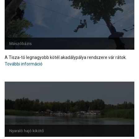
Mászóbázis
A Tisza-tó legnagyobb kötél akadálypálya rendszere vár rátok.
További információ
Nyaraló hajó kikötő