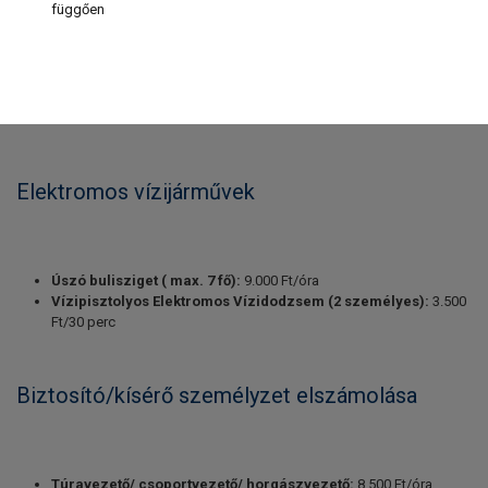
függően
Elektromos vízijárművek
Úszó bulisziget ( max. 7 fő):
9.000 Ft/óra
Vízipisztolyos Elektromos Vízidodzsem (2 személyes):
3.500
Ft/30 perc
Biztosító/kísérő személyzet elszámolása
Túravezető/ csoportvezető/ horgászvezető:
8.500 Ft/óra,