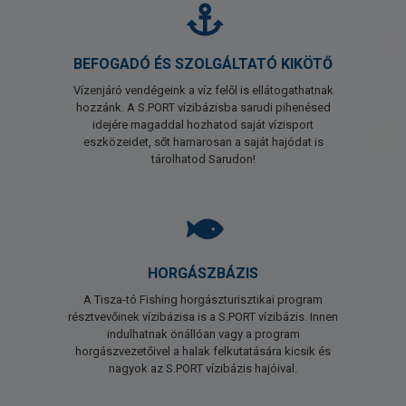
BEFOGADÓ ÉS SZOLGÁLTATÓ KIKÖTŐ
Vízenjáró vendégeink a víz felől is ellátogathatnak
hozzánk. A S.PORT vízibázisba sarudi pihenésed
idejére magaddal hozhatod saját vízisport
eszközeidet, sőt hamarosan a saját hajódat is
tárolhatod Sarudon!
HORGÁSZBÁZIS
A Tisza-tó Fishing horgászturisztikai program
résztvevőinek vízibázisa is a S.PORT vízibázis. Innen
indulhatnak önállóan vagy a program
horgászvezetőivel a halak felkutatására kicsik és
nagyok az S.PORT vízibázis hajóival.