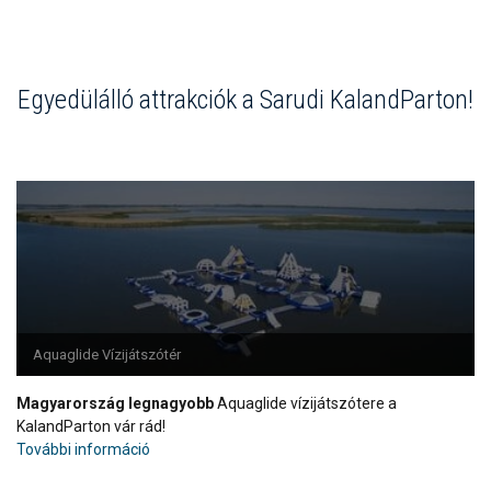
Egyedülálló attrakciók a Sarudi KalandParton!
Aquaglide Vízijátszótér
Magyarország legnagyobb
Aquaglide vízijátszótere a
KalandParton vár rád!
További információ