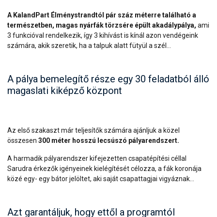
A KalandPart Élménystrandtól pár száz méterre található a
természetben, magas nyárfák törzsére épült akadálypálya,
ami
3 funkcióval rendelkezik, így 3 kihívást is kínál azon vendégeink
számára, akik szeretik, ha a talpuk alatt fütyül a szél…
A pálya bemelegítő része egy 30 feladatból álló
magaslati kiképző központ
Az első szakaszt már teljesítők számára ajánljuk a közel
összesen
300 méter hosszú lecsúszó pályarendszert.
A harmadik pályarendszer kifejezetten csapatépítési céllal
Sarudra érkezők igényeinek kielégítését célozza, a fák koronája
közé egy- egy bátor jelöltet, aki saját csapattagjai vigyáznak…
Azt garantáljuk, hogy ettől a programtól