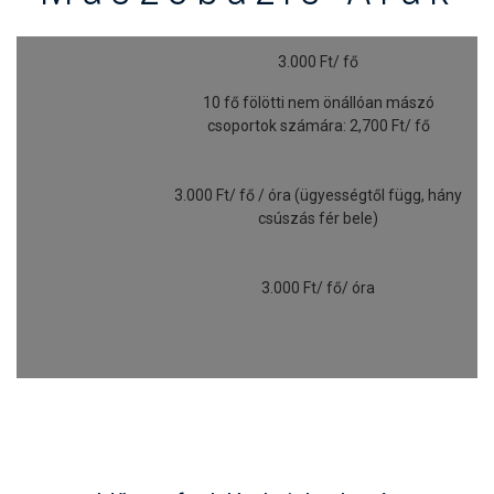
3.000 Ft/ fő
10 fő fölötti nem önállóan mászó
csoportok számára: 2,700 Ft/ fő
3.000 Ft/ fő / óra (ügyességtől függ, hány
csúszás fér bele)
3.000 Ft/ fő/ óra