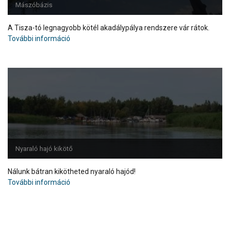
Mászóbázis
A Tisza-tó legnagyobb kötél akadálypálya rendszere vár rátok.
További információ
Nyaraló hajó kikötő
Nálunk bátran kikötheted nyaraló hajód!
További információ