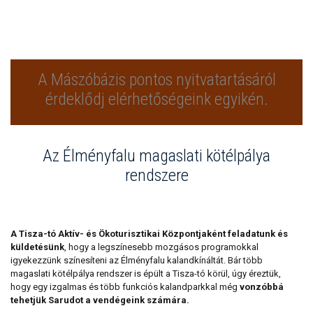
A Mászóbázis pontos nyitvatartásáról
érdeklődj elérhetőségeink egyikén.
Az Élményfalu magaslati kötélpálya
rendszere
A Tisza-tó Aktív- és Ökoturisztikai Központjaként feladatunk és
küldetésünk
, hogy a legszínesebb mozgásos programokkal
igyekezzünk színesíteni az Élményfalu kalandkínáltát. Bár több
magaslati kötélpálya rendszer is épült a Tisza-tó körül, úgy éreztük,
hogy egy izgalmas és több funkciós kalandparkkal még
vonzóbbá
tehetjük Sarudot a vendégeink számára.