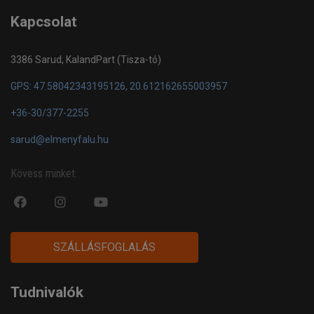
Kapcsolat
3386 Sarud, KalandPart (Tisza-tó)
GPS: 47.58042343195126, 20.612162655003957
+36-30/377-2255
sarud@elmenyfalu.hu
Kövess minket:
fa
fab
fa
fa-
fa-
fa-
facebook-
instagram
youtube-
SZÁLLÁSFOGLALÁS
official
play
Tudnivalók