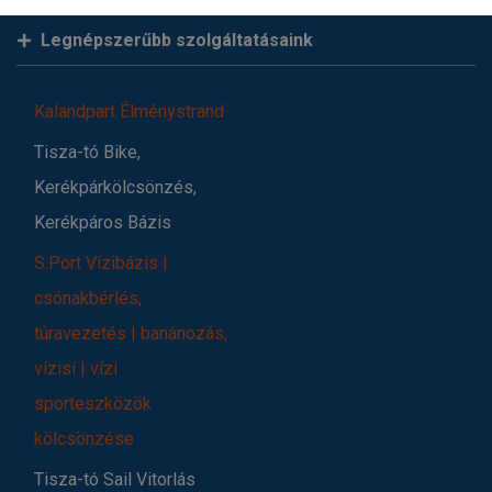
Legnépszerűbb szolgáltatásaink
Kalandpart Élménystrand
Tisza-tó Bike,
Kerékpárkölcsönzés,
Kerékpáros Bázis
S.Port Vízibázis |
csónakbérlés,
túravezetés | banánozás,
vízisí | vízi
sporteszközök
kölcsönzése
Tisza-tó Sail Vitorlás