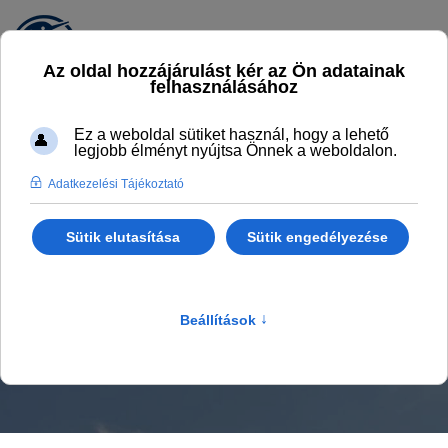
MÁSZÓBÁZIS
A LEVEGŐBEN ÁTÉLHETŐ ÉLMÉNYEK
Főlap
KalandPart
Mászóbázis