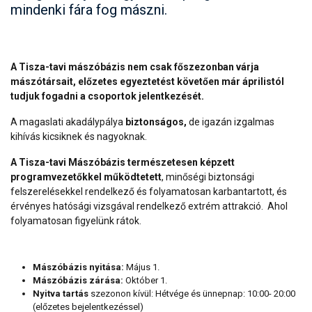
mindenki fára fog mászni.
A Tisza-tavi mászóbázis nem csak főszezonban várja
mászótársait, előzetes egyeztetést követően már áprilistól
tudjuk fogadni a csoportok jelentkezését.
A magaslati akadálypálya
biztonságos,
de igazán izgalmas
kihívás kicsiknek és nagyoknak.
A Tisza-tavi Mászóbázis természetesen képzett
programvezetőkkel működtetett
, minőségi biztonsági
felszerelésekkel rendelkező és folyamatosan karbantartott, és
érvényes hatósági vizsgával rendelkező extrém attrakció. Ahol
folyamatosan figyelünk rátok.
Mászóbázis nyitása:
Május 1.
Mászóbázis zárása:
Október 1.
Nyitva tartás
szezonon kívül: Hétvége és ünnepnap: 10:00- 20:00
(előzetes bejelentkezéssel)