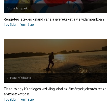
Vízividámpark
Rengeteg játék és kaland várja a gyerekeket a vízividámparkban.
További információ
S.PORT vízibázis
Tisza-tó egy különleges vízi világ, ahol az élmények jelentős része
a vízhez kötődik.
További információ