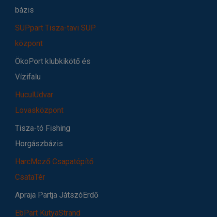
bázis
SUPpart Tisza-tavi SUP
központ
ÖkoPort klubkikötő és
Vízifalu
HuculUdvar
Lovasközpont
Tisza-tó Fishing
Horgászbázis
HarcMező Csapatépítő
CsataTér
Apraja Partja JátszóErdő
EbPart KutyaStrand