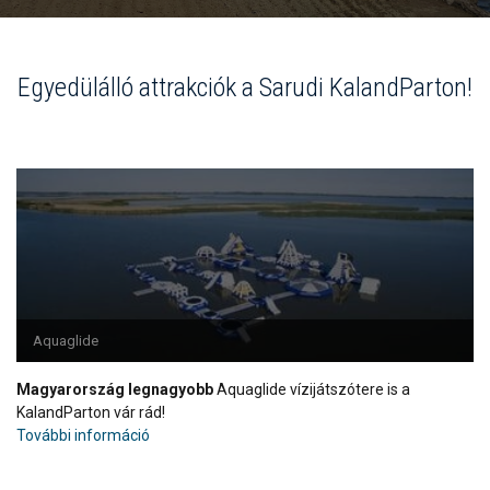
Egyedülálló attrakciók a Sarudi KalandParton!
Aquaglide
Magyarország legnagyobb
Aquaglide vízijátszótere is a
KalandParton vár rád!
További információ