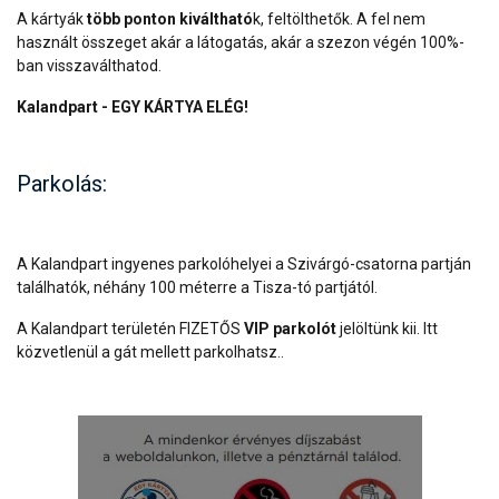
A kártyák
több ponton kiváltható
k, feltölthetők. A fel nem
használt összeget akár a látogatás, akár a szezon végén 100%-
ban visszaválthatod.
Kalandpart - EGY KÁRTYA ELÉG!
Parkolás:
A Kalandpart ingyenes parkolóhelyei a Szivárgó-csatorna partján
találhatók, néhány 100 méterre a Tisza-tó partjától.
A Kalandpart területén FIZETŐS
VIP parkolót
jelöltünk kii. Itt
közvetlenül a gát mellett parkolhatsz..