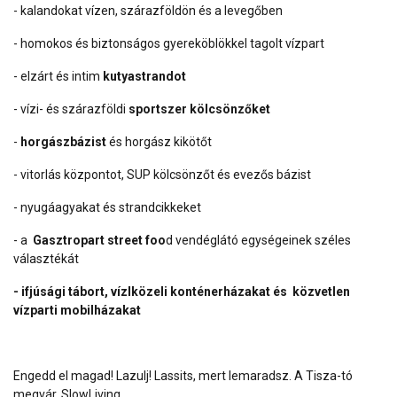
- kalandokat vízen, szárazföldön és a levegőben
- homokos és biztonságos gyereköblökkel tagolt vízpart
- elzárt és intim
kutyastrandot
- vízi- és szárazföldi
sportszer kölcsönzőket
-
horgászbázist
és horgász kikötőt
- vitorlás központot, SUP kölcsönzőt és evezős bázist
- nyugáagyakat és strandcikkeket
- a
Gasztropart street foo
d vendéglátó egységeinek széles
választékát
- ifjúsági tábort, vízlközeli konténerházakat és közvetlen
vízparti mobilházakat
Engedd el magad! Lazulj! Lassits, mert lemaradsz. A Tisza-tó
megvár. SlowLiving.