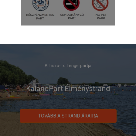
A Tisza-Tó Tengerpartja
KalandPart Élménystrand
TOVÁBB A STRAND ÁRAIRA