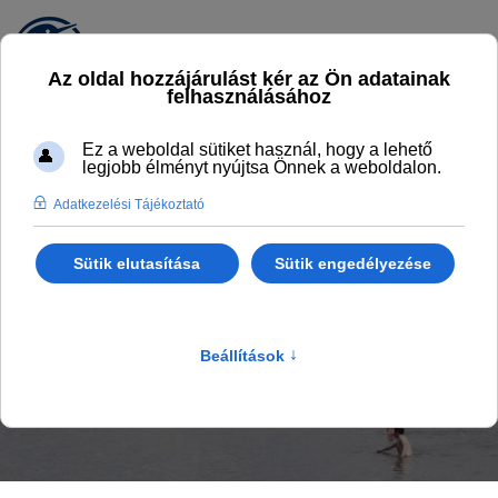
KALANDPART
Ugorjatok be hozzánk!
Főlap
KalandPart