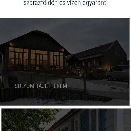
szárazföldön és vízen egyaránt!
SULYOM TÁJÉTTEREM