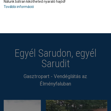
Nálunk bátran kikötheted nyaraló hajód!
További információ
Egyél Sarudon, egyél
Sarudit
Gasztropart - Vendéglátás az
Élményfaluban