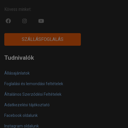
Kövess minket:
fa
fab
fa
fa-
fa-
fa-
facebook-
instagram
youtube-
SZÁLLÁSFOGLALÁS
official
play
Tudnivalók
Állásajánlatok
Foglalási és lemondási feltételek
Általános Szerződési Feltételek
Adatkezelési tájékoztató
Facebook oldalunk
Instagram oldalunk