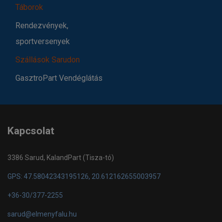
Táborok
Rendezvények,
sportversenyek
Szállások Sarudon
GasztroPart Vendéglátás
Kapcsolat
3386 Sarud, KalandPart (Tisza-tó)
GPS: 47.58042343195126, 20.612162655003957
+36-30/377-2255
sarud@elmenyfalu.hu