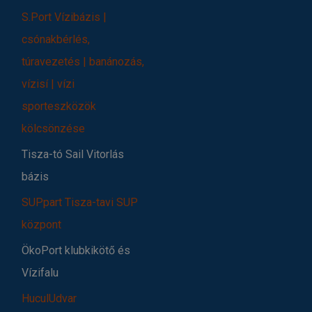
S.Port Vízibázis |
csónakbérlés,
túravezetés | banánozás,
vízisí | vízi
sporteszközök
kölcsönzése
Tisza-tó Sail Vitorlás
bázis
SUPpart Tisza-tavi SUP
központ
ÖkoPort klubkikötő és
Vízifalu
HuculUdvar