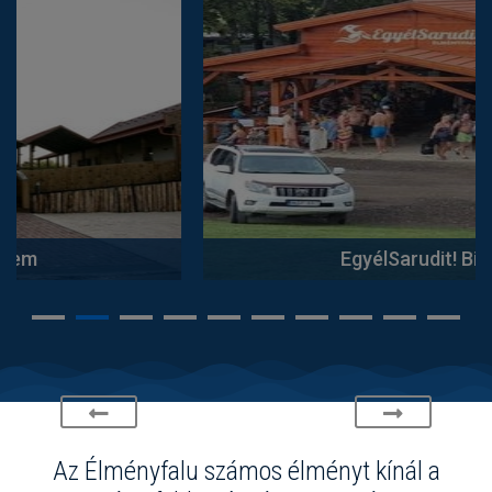
EgyélSarudit! Bisztró
Az Élményfalu számos élményt kínál a