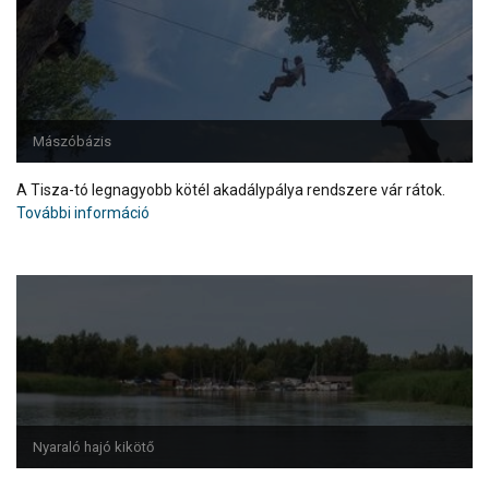
Mászóbázis
A Tisza-tó legnagyobb kötél akadálypálya rendszere vár rátok.
További információ
Nyaraló hajó kikötő