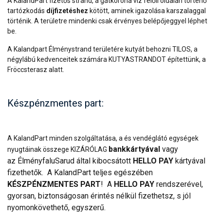
A KalandPart fizetős strand, a gátkorona víz felőli oldalán történő
tartózkodás
díjfizetéshez
kötött, aminek igazolása karszalaggal
történik. A területre mindenki csak érvényes belépőjeggyel léphet
be.
A Kalandpart Élménystrand területére kutyát behozni TILOS, a
négylábú kedvenceitek számára KUTYASTRANDOT építettünk, a
Fröccsterasz alatt.
Készpénzmentes part:
A KalandPart minden szolgáltatása, a és vendéglátó egységek
bankkártyával
vagy
nyugtáinak összege KIZÁRÓLAG
az ÉlményfaluSarud által kibocsátott
HELLO PAY
kártyával
fizethetők. A KalandPart teljes egészében
KÉSZPÉNZMENTES PART
! A
HELLO PAY
rendszerével,
gyorsan, biztonságosan érintés nélkül fizethetsz, s jól
nyomonkövethető, egyszerű.