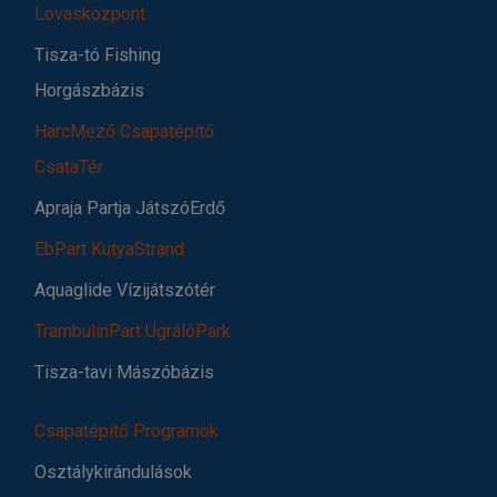
Lovasközpont
Tisza-tó Fishing
Horgászbázis
HarcMező Csapatépítő
CsataTér
Apraja Partja JátszóErdő
EbPart KutyaStrand
Aquaglide Vízijátszótér
TrambulinPart UgrálóPark
Tisza-tavi Mászóbázis
Csapatépítő Programok
Osztálykirándulások