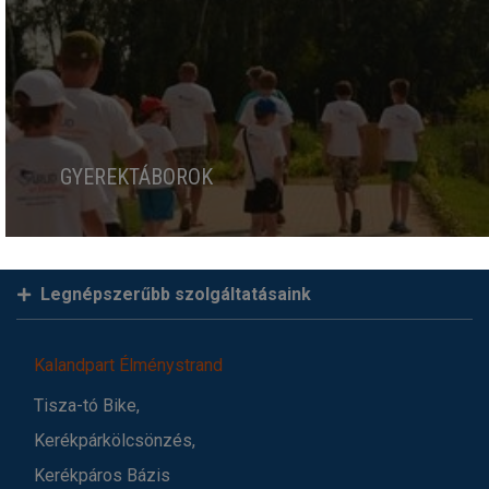
GYEREKTÁBOROK
Legnépszerűbb szolgáltatásaink
Kalandpart Élménystrand
Tisza-tó Bike,
Kerékpárkölcsönzés,
Kerékpáros Bázis