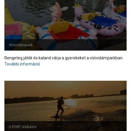
Vízividámpark
Rengeteg játék és kaland várja a gyerekeket a vízividámparkban.
További információ
S.PORT vízibázis