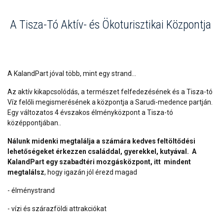
A Tisza-Tó Aktív- és Ökoturisztikai Központja
A KalandPart jóval több, mint egy strand...
Az aktív kikapcsolódás, a természet felfedezésének és a Tisza-tó
Víz felőli megismerésének a központja a Sarudi-medence partján.
Egy változatos 4 évszakos élményközpont a Tisza-tó
középpontjában..
Nálunk midenki megtalálja a számára kedves feltöltődési
lehetőségeket
érkezzen családdal, gyerekkel, kutyával.
A
KalandPart egy szabadtéri mozgásközpont, itt
mindent
megtalálsz
, hogy igazán jól érezd magad
- élménystrand
- vízi és szárazföldi attrakciókat