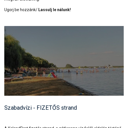
Ugorj be hozzánk/
Lassulj le nálunk!
Szabadvízi - FIZETŐS strand