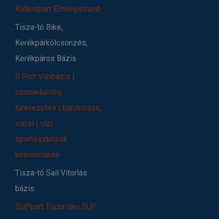
Kalandpart Élménystrand
Tisza-tó Bike,
Kerékpárkölcsönzés,
Kerékpáros Bázis
S.Port Vízibázis |
csónakbérlés,
túravezetés | banánozás,
vízisí | vízi
sporteszközök
kölcsönzése
Tisza-tó Sail Vitorlás
bázis
SUPpart Tisza-tavi SUP