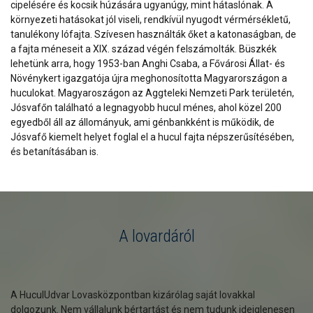
cipelésére és kocsik húzására ugyanúgy, mint hátaslónak. A
környezeti hatásokat jól viseli, rendkívül nyugodt vérmérsékletű,
tanulékony lófajta. Szívesen használták őket a katonaságban, de
a fajta méneseit a XIX. század végén felszámolták. Büszkék
lehetünk arra, hogy 1953-ban Anghi Csaba, a Fővárosi Állat- és
Növénykert igazgatója újra meghonosította Magyarországon a
huculokat. Magyaroszágon az Aggteleki Nemzeti Park területén,
Jósvafőn található a legnagyobb hucul ménes, ahol közel 200
egyedből áll az állományuk, ami génbankként is működik, de
Jósvafő kiemelt helyet foglal el a hucul fajta népszerűsítésében,
és betanításában is.
A lovardáról
A HuculUdvar Lovasközpontban kizárólag saját lovakkal
dolgozunk. Nem vállalunk bértartást és nem tudunk ideiglenesen