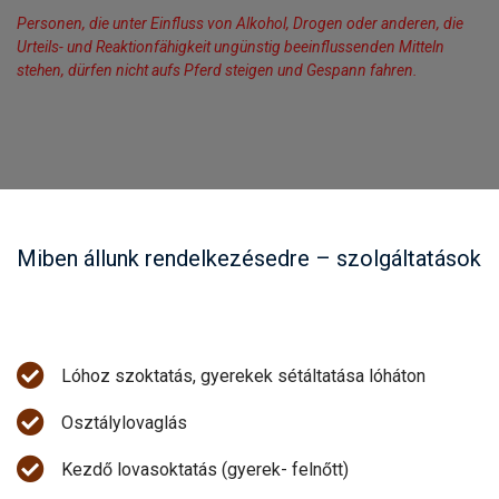
Personen, die unter Einfluss von Alkohol, Drogen oder anderen, die
Urteils- und Reaktionfähigkeit ungünstig beeinflussenden Mitteln
stehen, dürfen nicht aufs Pferd steigen und Gespann fahren.
Miben állunk rendelkezésedre – szolgáltatások
Lóhoz szoktatás, gyerekek sétáltatása lóháton
Osztálylovaglás
Kezdő lovasoktatás (gyerek- felnőtt)