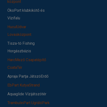
központ
ÖkoPort klubkikötő és
Vízifalu
HuculUdvar
Lovasközpont
Tisza-tó Fishing
Horgászbázis
HarcMező Csapatépítő
CsataTér
Apraja Partja JátszóErdő
EbPart KutyaStrand
Aquaglide Vízijátszótér
TrambulinPart UgrálóPark