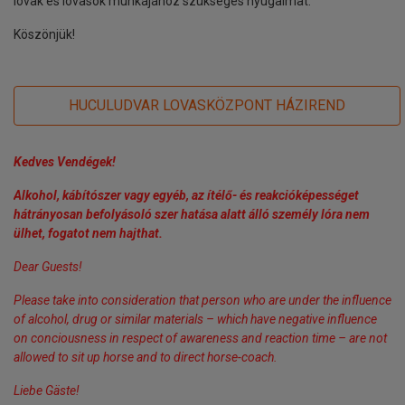
lovak és lovasok munkájához szükséges nyugalmat.
Köszönjük!
HUCULUDVAR LOVASKÖZPONT HÁZIREND
Kedves Vendégek!
Alkohol, kábítószer vagy egyéb, az ítélő- és reakcióképességet
hátrányosan befolyásoló szer hatása alatt álló személy lóra nem
ülhet, fogatot nem hajthat.
Dear Guests!
Please take into consideration that person who are under the influence
of alcohol, drug or similar materials – which have negative influence
on conciousness in respect of awareness and reaction time – are not
allowed to sit up horse and to direct horse-coach.
Liebe Gäste!