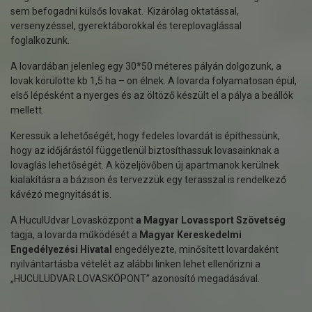
sem befogadni külsős lovakat. Kizárólag oktatással,
versenyzéssel, gyerektáborokkal és tereplovaglással
foglalkozunk.
A lovardában jelenleg egy 30*50 méteres pályán dolgozunk, a
lovak körülötte kb 1,5 ha – on élnek. A lovarda folyamatosan épül,
első lépésként a nyerges és az öltöző készült el a pálya a beállók
mellett.
Keressük a lehetőségét, hogy fedeles lovardát is építhessünk,
hogy az időjárástól függetlenül biztosíthassuk lovasainknak a
lovaglás lehetőségét. A közeljövőben új apartmanok kerülnek
kialakításra a bázison és tervezzük egy terasszal is rendelkező
kávézó megnyitását is.
A HuculUdvar Lovasközpont
a Magyar Lovassport Szövetség
tagja, a lovarda működését a
Magyar Kereskedelmi
Engedélyezési Hivatal
engedélyezte, minősített lovardaként
nyilvántartásba vételét az alábbi linken lehet ellenőrizni a
„HUCULUDVAR LOVASKÖPONT” azonosító megadásával.