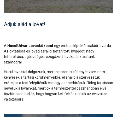
Adjuk alád a lovat!
A
HuculUdvar Lovasközpont
egy emberi léptékű családi lovarda.
Az oktatásra és lovaglásra jól betanított, nyugodt, nagy
teherbírású, egészséges vizsgázott lovakat biztosítunk
számodra!
Hucul lovakkal dolgozunk, mert nincsenek túltenyésztve, nem
kényesek a tartási körülményeikre, ellenálló a szervezetük,
erőteljes a testfelépítésük és nagy a teherbírásuk. Rideg tartásban
neveljük a lovainkat, mert ők a természettel összhangban élve
ösztönösen tudják, hogy hogyan kell felkészülniük az évszakok
változására.