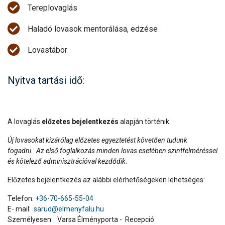
Tereplovaglás
Haladó lovasok mentorálása, edzése
Lovastábor
Nyitva tartási idő:
A lovaglás
előzetes bejelentkezés
alapján történik
Új lovasokat kizárólag előzetes egyeztetést követően tudunk
fogadni.
Az első foglalkozás minden lovas esetében szintfelméréssel
és kötelező adminisztrációval kezdődik.
Előzetes bejelentkezés az alábbi elérhetőségeken lehetséges:
Telefon:
+36-70-665-55-04
E- mail:
sarud@elmenyfalu.hu
Személyesen: Varsa Élményporta - Recepció