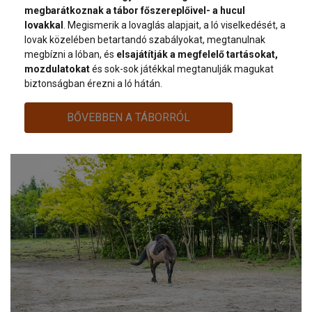
megbarátkoznak a tábor főszereplőivel- a hucul
lovakkal
. Megismerik a lovaglás alapjait, a ló viselkedését, a
lovak közelében betartandó szabályokat, megtanulnak
megbízni a lóban, és
elsajátítják a megfelelő tartásokat,
mozdulatokat
és sok-sok játékkal megtanulják magukat
biztonságban érezni a ló hátán.
BŐVEBBEN A TÁBORRÓL