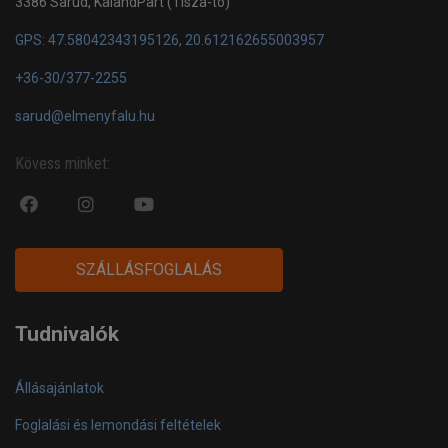
3386 Sarud, KalandPart (Tisza-tó)
GPS: 47.58042343195126, 20.612162655003957
+36-30/377-2255
sarud@elmenyfalu.hu
Kövess minket:
fa
fab
fa
fa-
fa-
fa-
facebook-
instagram
youtube-
SZÁLLÁSFOGLALÁS
official
play
Tudnivalók
Állásajánlatok
Foglalási és lemondási feltételek