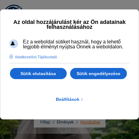
HUCULUDVAR
LOVASKÖZPONT
A Tisza-tó egyetlen minősített
lovardája
Főlap
Élmények
Huculudvar