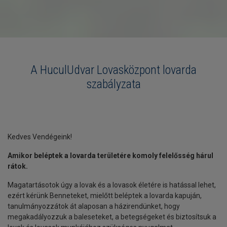
A HuculUdvar Lovasközpont lovarda
szabályzata
Kedves Vendégeink!
Amikor beléptek a lovarda területére komoly felelősség hárul
rátok.
Magatartásotok úgy a lovak és a lovasok életére is hatással lehet,
ezért kérünk Benneteket, mielőtt beléptek a lovarda kapuján,
tanulmányozzátok át alaposan a házirendünket, hogy
megakadályozzuk a baleseteket, a betegségeket és biztosítsuk a