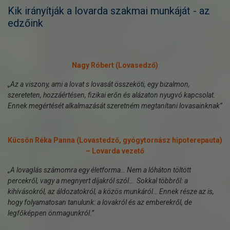
Kik irányítják a lovarda szakmai munkáját - az
edzőink
Nagy Róbert (Lovasedző)
„Az a viszony, ami a lovat s lovasát összeköti, egy bizalmon,
szereteten, hozzáértésen, fizikai erőn és alázaton nyugvó kapcsolat.
Ennek megértését alkalmazását szeretném megtanítani lovasainknak”
Kücsön Réka Panna (Lovastedző, gyógytornász hipoterepauta)
– Lovarda vezető
„A lovaglás számomra egy életforma… Nem a lóháton töltött
percekről, vagy a megnyert díjakról szól… Sokkal többről: a
kihívásokról, az áldozatokról, a közös munkáról… Ennek része az is,
hogy folyamatosan tanulunk: a lovakról és az emberekről, de
legfőképpen önmagunkról.”