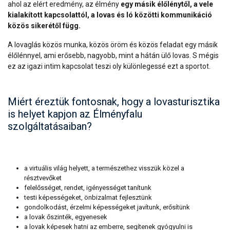
ahol az elért eredmény, az élmény
egy másik élőlénytől, a vele
kialakított kapcsolattól, a lovas és ló közötti kommunikáció
közös sikerétől függ.
A lovaglás közös munka, közös öröm és közös feladat egy másik
élőlénnyel, ami erősebb, nagyobb, mint a hátán ülő lovas. S mégis
ez az igazi intim kapcsolat teszi oly különlegessé ezt a sportot.
Miért éreztük fontosnak, hogy a lovasturisztika
is helyet kapjon az Élményfalu
szolgáltatásaiban?
a virtuális világ helyett, a természethez visszük közel a
résztvevőket
felelősséget, rendet, igényességet tanítunk
testi képességeket, önbizalmat fejlesztünk
gondolkodást, érzelmi képességeket javítunk, erősítünk
a lovak őszinték, egyenesek
a lovak képesek hatni az emberre, segítenek gyógyulni is