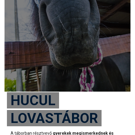
HUCUL
LOVASTÁBOR
A táborban résztvevő
gyerekek megismerkednek és