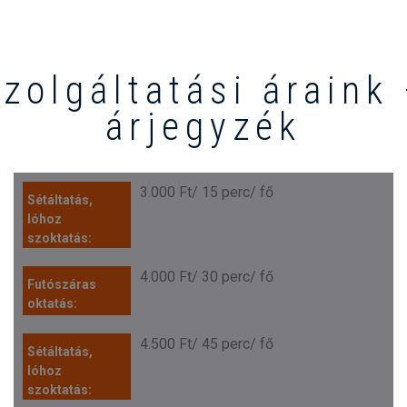
zolgáltatási áraink
árjegyzék
3.000 Ft/ 15 perc/ fő
4.000 Ft/ 30 perc/ fő
4.500 Ft/ 45 perc/ fő