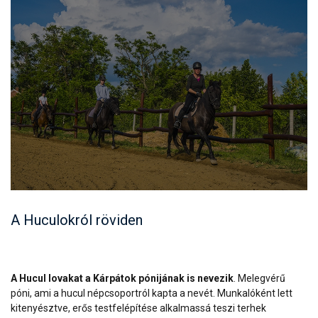
A Huculokról röviden
A Hucul lovakat a Kárpátok pónijának is nevezik
. Melegvérű
póni, ami a hucul népcsoportról kapta a nevét. Munkalóként lett
kitenyésztve, erős testfelépítése alkalmassá teszi terhek