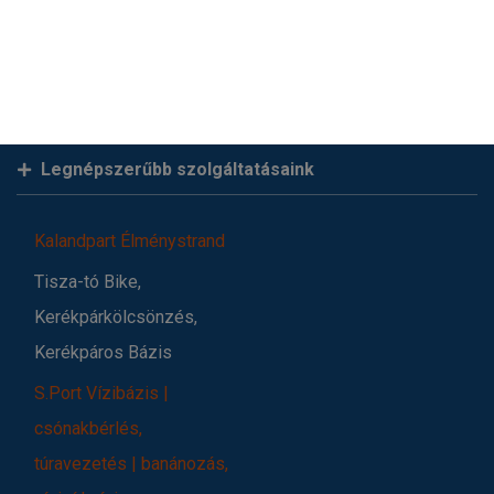
Legnépszerűbb szolgáltatásaink
Kalandpart Élménystrand
Tisza-tó Bike,
Kerékpárkölcsönzés,
Kerékpáros Bázis
S.Port Vízibázis |
csónakbérlés,
túravezetés | banánozás,