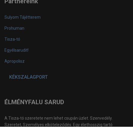
Partnereink
Sulyom Tájétterem
Prohuman
Tisza-tó
Egyélsarudit!
Apropolisz
KÉKSZALAGPORT
ÉLMÉNYFALU SARUD
A Tisza-tó szeretete nem lehet csupán üzlet. Szenvedély.
Szeretet, Személyes elköteleződés. Egy élethosszig tartó
küldetés ...