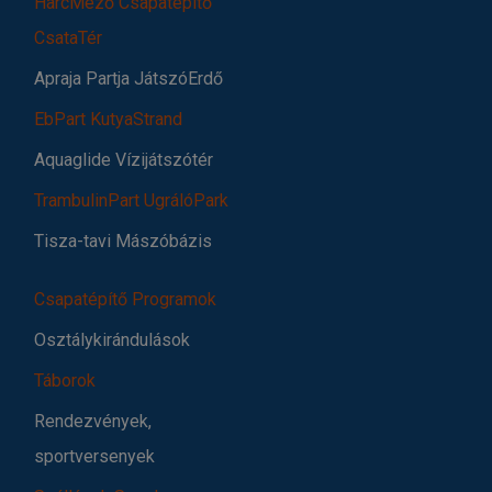
HarcMező Csapatépítő
CsataTér
Apraja Partja JátszóErdő
EbPart KutyaStrand
Aquaglide Vízijátszótér
TrambulinPart UgrálóPark
Tisza-tavi Mászóbázis
Csapatépítő Programok
Osztálykirándulások
Táborok
Rendezvények,
sportversenyek