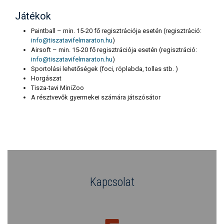
Játékok
Paintball – min. 15-20 fő regisztrációja esetén (regisztráció:
info@tiszatavifelmaraton.hu
)
Airsoft – min. 15-20 fő regisztrációja esetén (regisztráció:
info@tiszatavifelmaraton.hu
)
Sportolási lehetőségek (foci, röplabda, tollas stb. )
Horgászat
Tisza-tavi MiniZoo
A résztvevők gyermekei számára játszósátor
Kapcsolat