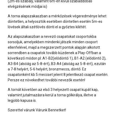
(2m-es szabály, valamint 6m-en kívüli szabaddobás
elvégzésének módjai is)
A torna alapszakaszban a mérkőzések végeredménye lehet
döntetlen, a helyosztók esetében döntetlen esetén 5m-es
lövések általi szétlövés dönti el a győztes kilétét.
Az alapszakaszban a nevező csapatokat csoportokba
sorsoljuk, amelyekben mindenki játszik minden csoport
ellenfelével, majd a megszerzett pontok alapján alkotott
sorrendben a csapatok tovább küzdenek a Play-Offban a
következő módon pl: A1-B2(elődöntő 1), B1-A2 (elődöntő 2),
A3-B4 (alsóág az 5-8-ért), B3-A4 (alsóág az 5-8-ért), ezután
a 7-8 helyért, 5-6 helyért, bronzmeccs, döntő. Ez
csapatonként kb 5 meccset jelent 8 jelentkező csapat esetén.
Persze ez növekedhet további nevezők esetén!
A tornát követően az első 3 helyezett csapat kupát kap,
valamint jutalmazásra kerül a torna gólkirálya, illetve a
legjobb kapusa is.
Szerettel várunk Várunk Bennetket!