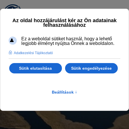
PROGRAMOK
Legyél naprakész
Főlap
Programok, aktualitások
Programok
II. Sarudi Nyíltvízi Vízilabda Torna