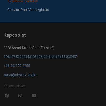
Szállások Sarudon
GasztroPart Vendéglátás
Kapcsolat
3386 Sarud, KalandPart (Tisza-tó)
GPS: 47.58042343195126, 20.612162655003957
+36-30/377-2255
sarud@elmenyfalu.hu
Kövess minket:
fa
fab
fa
fa-
fa-
fa-