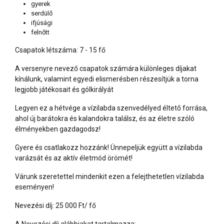
gyerek
serdülő
ifjúsági
felnőtt
Csapatok létszáma: 7 - 15 fő
A versenyre nevező csapatok számára különleges díjakat
kínálunk, valamint egyedi elismerésben részesítjük a torna
legjobb játékosait és gólkirályát
Legyen ez a hétvége a vízilabda szenvedélyed éltető forrása,
ahol új barátokra és kalandokra találsz, és az életre szóló
élményekben gazdagodsz!
Gyere és csatlakozz hozzánk! Ünnepeljük együtt a vízilabda
varázsát és az aktív életmód örömét!
Várunk szeretettel mindenkit ezen a felejthetetlen vízilabda
eseményen!
Nevezési díj: 25 000 Ft/ fő