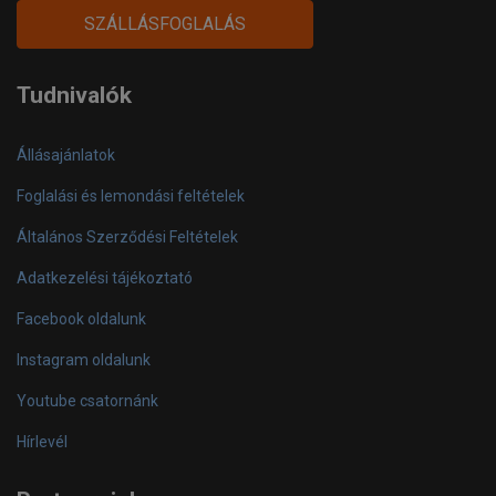
facebook-
instagram
youtube-
SZÁLLÁSFOGLALÁS
official
play
Tudnivalók
Állásajánlatok
Foglalási és lemondási feltételek
Általános Szerződési Feltételek
Adatkezelési tájékoztató
Facebook oldalunk
Instagram oldalunk
Youtube csatornánk
Hírlevél