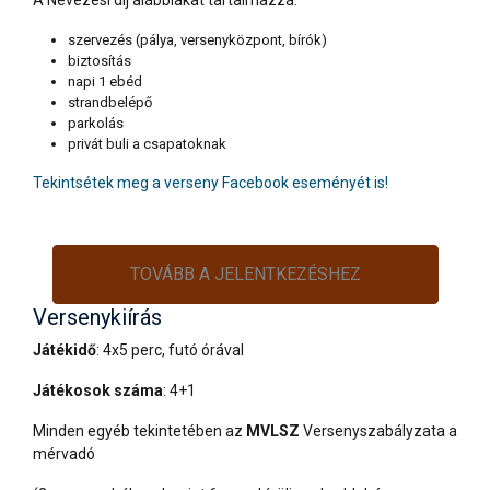
A Nevezési díj alábbiakat tartalmazza:
szervezés (pálya, versenyközpont, bírók)
biztosítás
napi 1 ebéd
strandbelépő
parkolás
privát buli a csapatoknak
Tekintsétek meg a verseny Facebook eseményét is!
TOVÁBB A JELENTKEZÉSHEZ
Versenykiírás
Játékidő
: 4x5 perc, futó órával
Játékosok száma
: 4+1
Minden egyéb tekintetében az
MVLSZ
Versenyszabályzata a
mérvadó