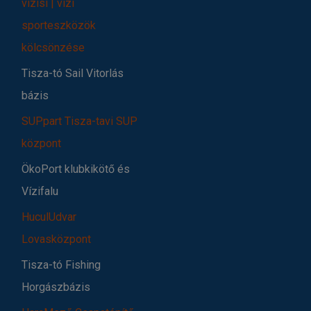
vízisí | vízi
sporteszközök
kölcsönzése
Tisza-tó Sail Vitorlás
bázis
SUPpart Tisza-tavi SUP
központ
ÖkoPort klubkikötő és
Vízifalu
HuculUdvar
Lovasközpont
Tisza-tó Fishing
Horgászbázis