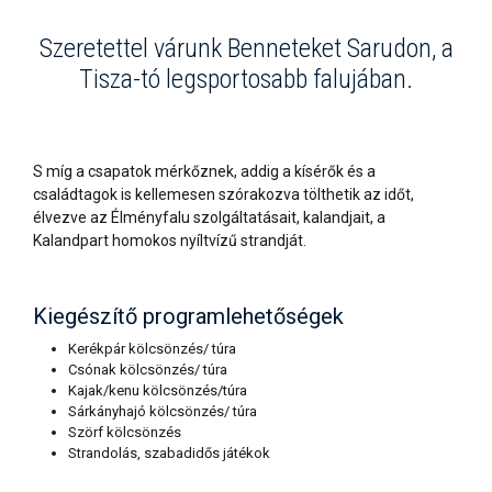
Szeretettel várunk Benneteket Sarudon, a
Tisza-tó legsportosabb falujában.
S míg a csapatok mérkőznek, addig a kísérők és a
családtagok is kellemesen szórakozva tölthetik az időt,
élvezve az Élményfalu szolgáltatásait, kalandjait, a
Kalandpart homokos nyíltvízű strandját.
Kiegészítő programlehetőségek
Kerékpár kölcsönzés/ túra
Csónak kölcsönzés/ túra
Kajak/kenu kölcsönzés/túra
Sárkányhajó kölcsönzés/ túra
Szörf kölcsönzés
Strandolás, szabadidős játékok