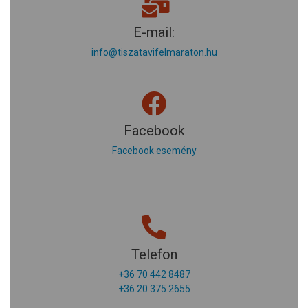
E-mail:
info@tiszatavifelmaraton.hu
Facebook
Facebook esemény
Telefon
+36 70 442 8487
+36 20 375 2655