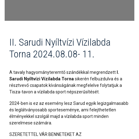
II. Sarudi Nyíltvízi Vízilabda
Torna 2024.08.08- 11.
A tavaly hagyományteremtő szándékkal megrendzett
I.
Sarudi Nyíltvízi Vízilabda Torna
sikerén felbuzdulva és a
résztvevő csapatok kívánságának megfelelve folytatjuk a
Tisza-tavon a vízilabda sport népszerűsítését.
2024-ben is ez az esemény lesz Sarud egyik legizgalmasabb
és leglátványosabb sporteseménye, ami felejthetetlen
élményekkel szolgál majd a vízilabda sport minden
szerelmese számára.
SZERETETTEL VÁR BENNETEKET AZ