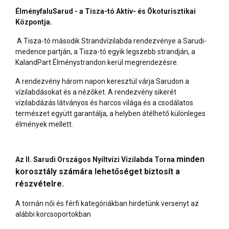
ÉlményfaluSarud - a Tisza-tó Aktív- és Ökoturisztikai
Központja.
A Tisza-tó második Strandvízilabda rendezvénye a Sarudi-
medence partján, a Tisza-tó egyik legszebb strandján, a
KalandPart Élménystrandon kerül megrendezésre.
A rendezvény három napon keresztül várja Sarudon a
vízilabdásokat és a nézőket. A rendezvény sikerét
vízilabdázás látványos és harcos világa és a csodálatos
természet együtt garantálja, a helyben átélhető különleges
élmények mellett.
minden
Az II. Sarudi Országos Nyíltvízi Vízilabda Torna
korosztály számára lehetőséget biztosít a
részvételre.
A tornán női és férfi kategóriákban hirdetünk versenyt az
alábbi korcsoportokban