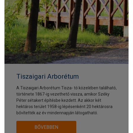
Tiszaigari Arborétum
A Tiszaigari Arborétum Tisza- tó közelében található,
története 1867-ig vezethető vissza, amikor Széky
Péter sétakert építésbe kezdett. Az akkor két
hektáros terület 1958-ig lépésenként 20 hektárosra
bővítették az év mindennapján látogatható.
BŐVEBBEN