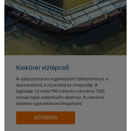
Kiskörei vízlépcső
A vízlépcső három egybeépített főlétesítménye: a
duzzasztómű, a vízi erőmű és a hajózsilip. A
hajózsilip 12 méter*85 méteres méretével 1350
tonnás hajók zsilipelésére alkalmas. A vízerőmű
előzetes egyeztetéssel látogatható
BŐVEBBEN