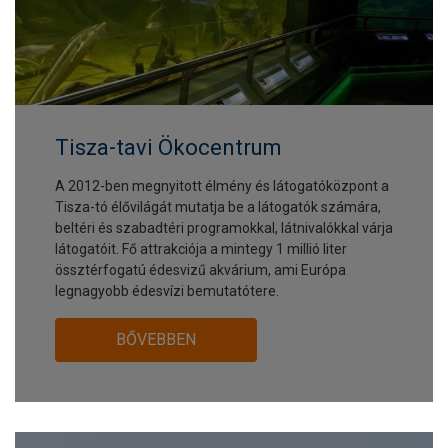
Tisza-tavi Ökocentrum
A 2012-ben megnyitott élmény és látogatóközpont a
Tisza-tó élővilágát mutatja be a látogatók számára,
beltéri és szabadtéri programokkal, látnivalókkal várja
látogatóit. Fő attrakciója a mintegy 1 millió liter
össztérfogatú édesvizű akvárium, ami Európa
legnagyobb édesvízi bemutatótere.
BŐVEBBEN