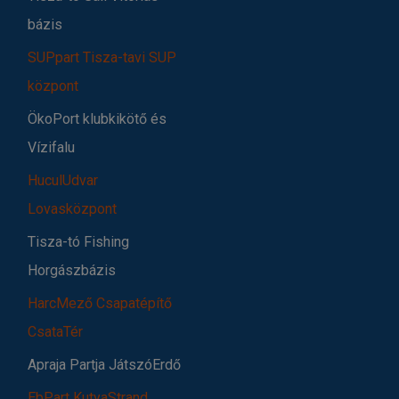
bázis
SUPpart Tisza-tavi SUP
központ
ÖkoPort klubkikötő és
Vízifalu
HuculUdvar
Lovasközpont
Tisza-tó Fishing
Horgászbázis
HarcMező Csapatépítő
CsataTér
Apraja Partja JátszóErdő
EbPart KutyaStrand