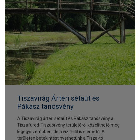
Tiszavirág Ártéri sétaút és
Pákász tanösvény
A Tiszavirág ártéri sétaút és Pákász tanösvény a
Tiszafüred-Tiszaörvény területéről közelíthető meg
legegyszerűbben, de a víz felől is elérhető. A
területen betekintést nyerhetünk a Tisza-tó