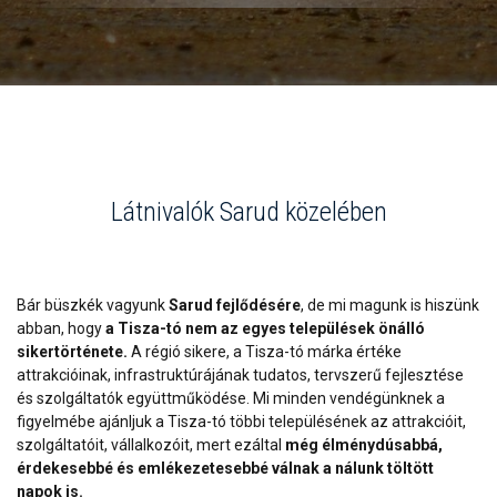
Látnivalók Sarud közelében
Bár büszkék vagyunk
Sarud fejlődésére
, de mi magunk is hiszünk
abban, hogy
a Tisza-tó nem az egyes települések önálló
sikertörténete.
A régió sikere, a Tisza-tó márka értéke
attrakcióinak, infrastruktúrájának tudatos, tervszerű fejlesztése
és szolgáltatók együttműködése. Mi minden vendégünknek a
figyelmébe ajánljuk a Tisza-tó többi településének az attrakcióit,
szolgáltatóit, vállalkozóit, mert ezáltal
még élménydúsabbá,
érdekesebbé és emlékezetesebbé válnak a nálunk töltött
napok is.