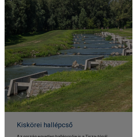
Kiskörei hallépcső
Az ország egyetlen hallépcsője is a Tisza-tónál