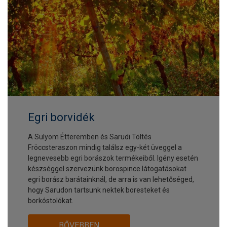
Egri borvidék
A Sulyom Étteremben és Sarudi Töltés
Fröccsteraszon mindig találsz egy-két üveggel a
legnevesebb egri borászok termékeiből. Igény esetén
készséggel szervezünk borospince látogatásokat
egri borász barátainknál, de arra is van lehetőséged,
hogy Sarudon tartsunk nektek boresteket és
borkóstolókat.
BŐVEBBEN