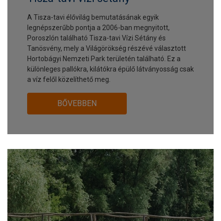
A Tisza-tavi élővilág bemutatásának egyik
legnépszerűbb pontja a 2006-ban megnyitott,
Poroszlón található Tisza-tavi Vízi Sétány és
Tanösvény, mely a Világörökség részévé választott
Hortobágyi Nemzeti Park területén található. Ez a
különleges pallókra, kilátókra épülő látványosság csak
a víz felől közelíthető meg.
BŐVEBBEN