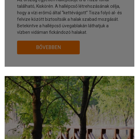
található, Kiskörén. A hallépcső létrehozásának célja,
hogy a vízi erőmű által “kettévágott” Tisza folyó al- és
felvize között biztosítsák a halak szabad mozgását.
Betekintve a hallépcső üvegablakán láthatjuk a
vízben vidáman fickándozó halakat.
BŐVEBBEN