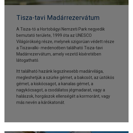
Tisza-tavi Madárrezervátum
A Tisza-tó a Hortobágyi Nemzeti Park negyedik
bemutató területe, 1999 óta az UNESCO
Világörökség része, melynek szigorúan védett része
a Tiszavalki- medencében található Tisza-tavi
Madárrezervátum, amely vezető kíséretében
látogatható.
Itt található hazánk legszínesebb madárvilága,
megleshetjük a szürke gémet, a bakcsót, az üstökös
gémet, a kiskócsagot, a kanalas gémet, a
nagykócsagot, a csodálatos jégmadarat, vagy a
halászok, horgászok ellenségét a kormoránt, vagy
más nevén a kárókatonát.