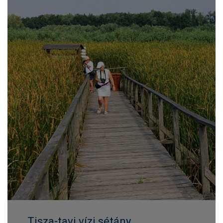
Tisza-tavi vízi sétány