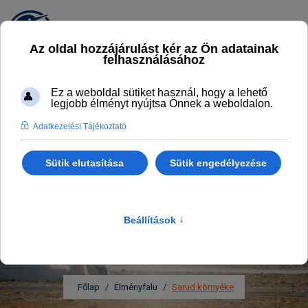
SARUD – FALU A TISZA-TÓ
KÖZEPÉN
KÖZEL A TERMÉSZETHEZ ÉS A
LEGNÉPSZERŰBB TISZA-TAVI
ATTRAKCIÓKHOZ
Főlap
Élményfalu
Sarud környéke