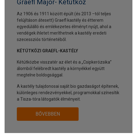
Graefl Major- Kétútköz
Az 1906 és 1911 között épült (és 2013 –tól teljes
felújításon átesett) Graefl kastély és étterem
egyedülálló és emlékezetes élményt nyújt, ahol a
vendégek ihletet meríthetnek a kastély eredeti
szecessziós történetéből.
KÉTÚTKÖZI GRAEFL-KASTÉLY
Kétútközbe visszatér az élet és a „Csipkerózsika”
álomból felébredt kastély a környékkel együtt
megtelne boldogsággal.
A kastély tulajdonosai saját bio gazdaságot építenek,
különleges rendezvényekkel, programokkal színesítik
a Tisza-tóra látogatók élményeit.
BŐVEBBEN