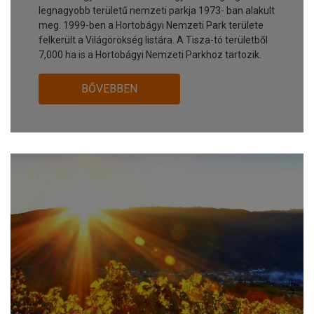
legnagyobb területű nemzeti parkja 1973- ban alakult
meg. 1999-ben a Hortobágyi Nemzeti Park területe
felkerült a Világörökség listára. A Tisza-tó területből
7,000 ha is a Hortobágyi Nemzeti Parkhoz tartozik.
BŐVEBBEN