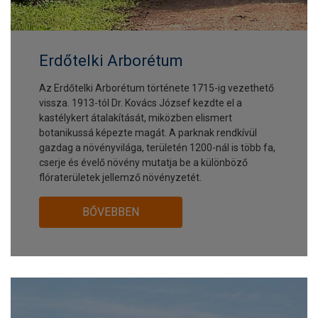
Erdőtelki Arborétum
Az Erdőtelki Arborétum története 1715-ig vezethető
vissza. 1913-tól Dr. Kovács József kezdte el a
kastélykert átalakítását, miközben elismert
botanikussá képezte magát. A parknak rendkívül
gazdag a növényvilága, területén 1200-nál is több fa,
cserje és évelő növény mutatja be a különböző
flóraterületek jellemző növényzetét.
BŐVEBBEN