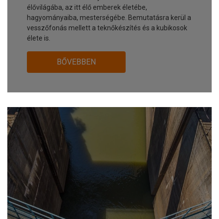
élővilágába, az itt élő emberek életébe,
hagyományaiba, mesterségébe. Bemutatásra kerül a
vesszőfonás mellett a teknőkészítés és a kubikosok
élete is.
BŐVEBBEN