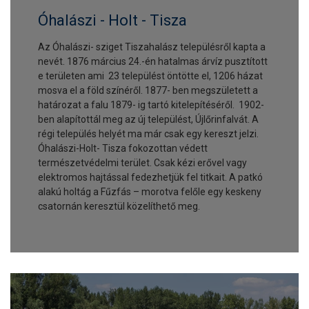
Óhalászi - Holt - Tisza
Az Óhalászi- sziget Tiszahalász településről kapta a
nevét. 1876 március 24.-én hatalmas árvíz pusztított
e területen ami 23 települést öntötte el, 1206 házat
mosva el a föld színéről. 1877- ben megszületett a
határozat a falu 1879- ig tartó kitelepítéséről. 1902-
ben alapítottál meg az új települést, Újlőrinfalvát. A
régi település helyét ma már csak egy kereszt jelzi.
Óhalászi-Holt- Tisza fokozottan védett
természetvédelmi terület. Csak kézi erővel vagy
elektromos hajtással fedezhetjük fel titkait. A patkó
alakú holtág a Fűzfás – morotva felőle egy keskeny
csatornán keresztül közelíthető meg.