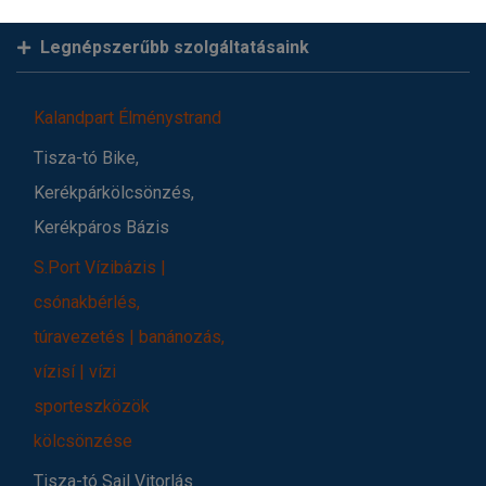
Legnépszerűbb szolgáltatásaink
Kalandpart Élménystrand
Tisza-tó Bike,
Kerékpárkölcsönzés,
Kerékpáros Bázis
S.Port Vízibázis |
csónakbérlés,
túravezetés | banánozás,
vízisí | vízi
sporteszközök
kölcsönzése
Tisza-tó Sail Vitorlás