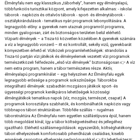
Élményfalu nem egy klasszikus „táborhely”, hanem egy élményalapú,
többfunkciós turisztikai központ, amely kifejezetten alkalmas: - iskolai
táborok - napközis és ottalvós táborok - sport- és élménytáborok -
osztálykirándulások - tematikus nyári programok lebonyolítására. A
legnagyobb előny: a gyerekek nem utaznak programról programra,
minden gyalogosan, zárt és biztonságos területen belül elérhető.
Vízparti élmények – a Tisza-tó közvetlen közelében A gyerekek számára
a víz a legnagyobb vonzerő – itt ez kontrollált, sekély vizű, gyerekbarát
környezetben érhető el. Vízközeli programlehetőségek: strandolás a
Tisza-tó partján vízi játékok és élményelemek vezetett vízi programok
természetközeli felfedezés „első vízi élmények” biztonságosan 👉 A víz
nem extra program, hanem a tábor természetes része. Aktív,
élményalapú programkínálat – egy helyszínen Az Élményfalu egyik
legnagyobb erőssége a programok sokszínűsége. Táborokba
integrálható élmények: szabadtéri mozgásos játékok sport- és
ügyességi programok kerékpáros lehetőségek közösségi
élményjátékok tematikus napok (víz, mozgás, természet, csapat) A
programok korosztályra szabhatók, és kombinálhatók napközis vagy
többnapos tábori struktúrában. Többféle szállás – rugalmas
táborstruktúra Az Élményfalu nem egyetlen szállástípusra épül, hanem
több megoldást kínál, így a tábor költségvetéséhez és jellegéhez
igazítható. Elérhető szállásmegoldások: egyszerűbb, költséghatékony
tábori elhelyezések komfortosabb pihenőházak családias, kisebb
egységek csoportos elhelyezés pedagógusokkal 👉 Ez lehetővé teszi: