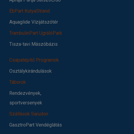
EbPart KutyaStrand
Aquaglide Vízijátszótér
TrambulinPart UgrálóPark
Tisza-tavi Mászóbázis
Csapatépítő Programok
Osztálykirándulások
Táborok
Rendezvények,
sportversenyek
Szállások Sarudon
GasztroPart Vendéglátás