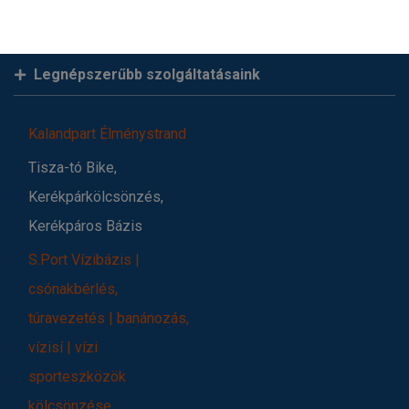
Legnépszerűbb szolgáltatásaink
Kalandpart Élménystrand
Tisza-tó Bike,
Kerékpárkölcsönzés,
Kerékpáros Bázis
S.Port Vízibázis |
csónakbérlés,
túravezetés | banánozás,
vízisí | vízi
sporteszközök
kölcsönzése