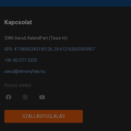
Kapcsolat
3386 Sarud, KalandPart (Tisza-tó)
GPS: 47.58042343195126, 20.612162655003957
+36-30/377-2255
sarud@elmenyfalu.hu
Kövess minket:
fa
fab
fa
fa-
fa-
fa-
facebook-
instagram
youtube-
SZÁLLÁSFOGLALÁS
official
play