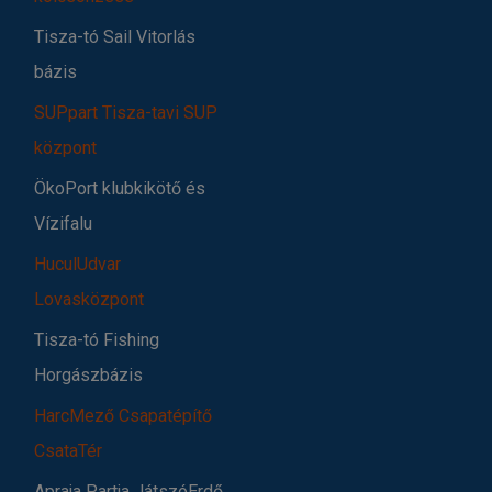
Tisza-tó Sail Vitorlás
bázis
SUPpart Tisza-tavi SUP
központ
ÖkoPort klubkikötő és
Vízifalu
HuculUdvar
Lovasközpont
Tisza-tó Fishing
Horgászbázis
HarcMező Csapatépítő
CsataTér
Apraja Partja JátszóErdő