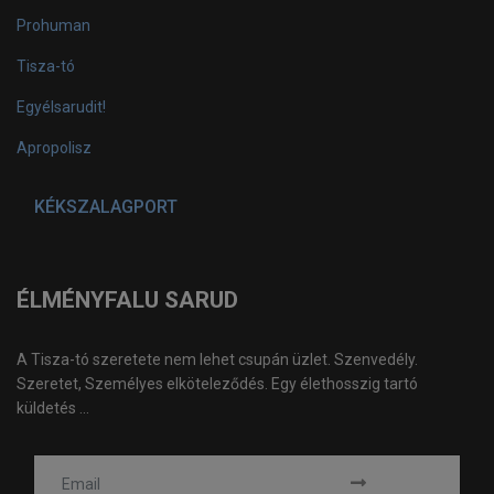
Prohuman
Tisza-tó
Egyélsarudit!
Apropolisz
KÉKSZALAGPORT
ÉLMÉNYFALU SARUD
A Tisza-tó szeretete nem lehet csupán üzlet. Szenvedély.
Szeretet, Személyes elköteleződés. Egy élethosszig tartó
küldetés ...