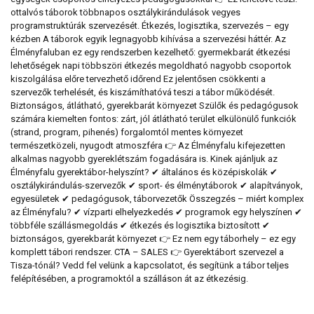
ottalvós táborok többnapos osztálykirándulások vegyes
programstruktúrák szervezését. Étkezés, logisztika, szervezés – egy
kézben A táborok egyik legnagyobb kihívása a szervezési háttér. Az
Élményfaluban ez egy rendszerben kezelhető: gyermekbarát étkezési
lehetőségek napi többszöri étkezés megoldható nagyobb csoportok
kiszolgálása előre tervezhető időrend Ez jelentősen csökkenti a
szervezők terhelését, és kiszámíthatóvá teszi a tábor működését.
Biztonságos, átlátható, gyerekbarát környezet Szülők és pedagógusok
számára kiemelten fontos: zárt, jól átlátható terület elkülönülő funkciók
(strand, program, pihenés) forgalomtól mentes környezet
természetközeli, nyugodt atmoszféra 👉 Az Élményfalu kifejezetten
alkalmas nagyobb gyereklétszám fogadására is. Kinek ajánljuk az
Élményfalu gyerektábor-helyszínt? ✔ általános és középiskolák ✔
osztálykirándulás-szervezők ✔ sport- és élménytáborok ✔ alapítványok,
egyesületek ✔ pedagógusok, táborvezetők Összegzés – miért komplex
az Élményfalu? ✔ vízparti elhelyezkedés ✔ programok egy helyszínen ✔
többféle szállásmegoldás ✔ étkezés és logisztika biztosított ✔
biztonságos, gyerekbarát környezet 👉 Ez nem egy táborhely – ez egy
komplett tábori rendszer. CTA – SALES 👉 Gyerektábort szervezel a
Tisza-tónál? Vedd fel velünk a kapcsolatot, és segítünk a tábor teljes
felépítésében, a programoktól a szálláson át az étkezésig.