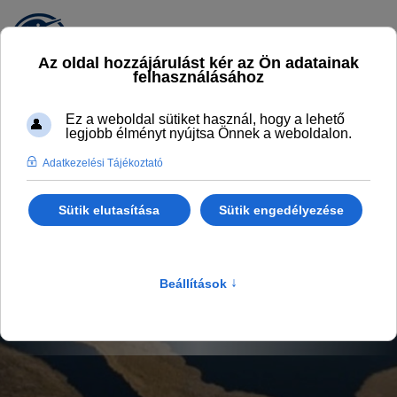
ÉLMÉNYFALU BLOG
Legyél naprakész
Főlap
Programok, aktualitások
Élményfalu Blog
Gyerektábor helyszínt keresel? Az Élményfalu Sarud komplex
megoldást kínál a Tisza-tónál