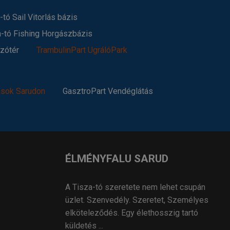
-tó Sail Vitorlás bázis
a-tó Fishing Horgászbázis
szótér
TrambulinPart UgrálóPark
ások Sarudon
GasztroPart Vendéglátás
ÉLMÉNYFALU SARUD
A Tisza-tó szeretete nem lehet csupán
üzlet. Szenvedély. Szeretet, Személyes
elköteleződés. Egy élethosszig tartó
küldetés ...