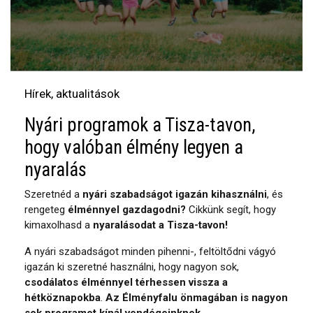
Hírek, aktualitások
Nyári programok a Tisza-tavon,
hogy valóban élmény legyen a
nyaralás
Szeretnéd a
nyári szabadságot igazán kihasználni
, és
rengeteg
élménnyel gazdagodni?
Cikkünk segít, hogy
kimaxolhasd a
nyaralásodat a Tisza-tavon!
A nyári szabadságot minden pihenni-, feltöltődni vágyó
igazán ki szeretné használni, hogy nagyon sok,
csodálatos élménnyel térhessen vissza a
hétköznapokba
.
Az Élményfalu önmagában is nagyon