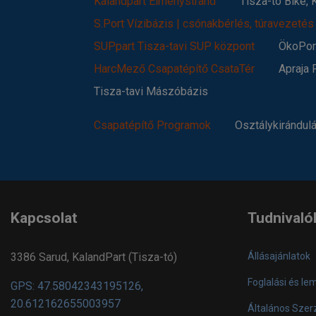
Kalandpart Élménystrand
Tisza-tó Bike,
S.Port Vízibázis | csónakbérlés, túravezetés
SUPpart Tisza-tavi SUP központ
ÖkoPort
HarcMező Csapatépítő CsataTér
Apraja 
Tisza-tavi Mászóbázis
Csapatépítő Programok
Osztálykirándul
Kapcsolat
Tudnivaló
3386 Sarud, KalandPart (Tisza-tó)
Állásajánlatok
Foglalási és le
GPS: 47.58042343195126,
20.612162655003957
Általános Szerz