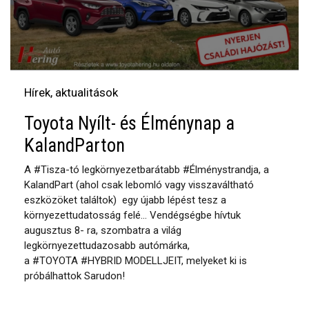
Hírek, aktualitások
Toyota Nyílt- és Élménynap a
KalandParton
A #Tisza-tó legkörnyezetbarátabb #Élménystrandja, a
KalandPart (ahol csak lebomló vagy visszaváltható
eszközöket találtok) egy újabb lépést tesz a
környezettudatosság felé... Vendégségbe hívtuk
augusztus 8- ra, szombatra a világ
legkörnyezettudazosabb autómárka,
a #TOYOTA #HYBRID MODELLJEIT, melyeket ki is
próbálhattok Sarudon!