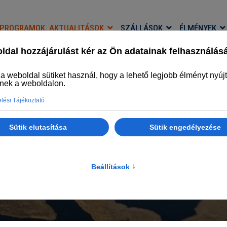
PROGRAMOK, AKTUALITÁSOK
SZÁLLÁSOK
ÉLMÉNYEK
HÍREK
Legyél naprakész
Főlap
Programok, aktualitások
Hírek