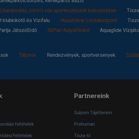
 Kerékpárkölcsönzés, Kerékpáros Bázis
 | banánozás, vízisí | vízi sporteszközök kölcsönzése
Tisza
 klubkikötő és Vízifalu
HuculUdvar Lovasközpont
Tisz
Partja JátszóErdő
EbPart KutyaStrand
Aquaglide Víziját
ások
Táborok
Rendezvények, sportversenyek
Száll
k
Partnereink
Sulyom Tájétterem
mondási feltételek
Prohuman
ődési Feltételek
Tisza-tó