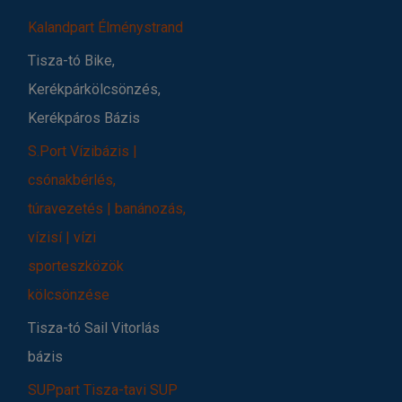
Kalandpart Élménystrand
Tisza-tó Bike,
Kerékpárkölcsönzés,
Kerékpáros Bázis
S.Port Vízibázis |
csónakbérlés,
túravezetés | banánozás,
vízisí | vízi
sporteszközök
kölcsönzése
Tisza-tó Sail Vitorlás
bázis
SUPpart Tisza-tavi SUP