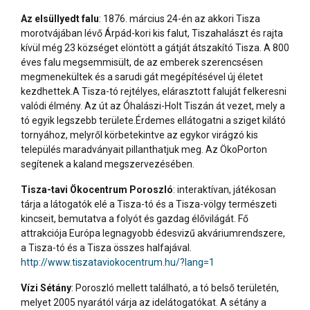
Az elsüllyedt falu
: 1876. március 24-én az akkori Tisza
morotvájában lévő Árpád-kori kis falut, Tiszahalászt és rajta
kívül még 23 községet elöntött a gátját átszakító Tisza. A 800
éves falu megsemmisült, de az emberek szerencsésen
megmenekültek és a sarudi gát megépítésével új életet
kezdhettek.A Tisza-tó rejtélyes, elárasztott faluját felkeresni
valódi élmény. Az út az Óhalászi-Holt Tiszán át vezet, mely a
tó egyik legszebb területe.Érdemes ellátogatni a sziget kilátó
tornyához, melyről körbetekintve az egykor virágzó kis
település maradványait pillanthatjuk meg. Az ÖkoPorton
segítenek a kaland megszervezésében.
Tisza-tavi Ökocentrum Poroszló
: interaktívan, játékosan
tárja a látogatók elé a Tisza-tó és a Tisza-völgy természeti
kincseit, bemutatva a folyót és gazdag élővilágát. Fő
attrakciója Európa legnagyobb édesvizű akváriumrendszere,
a Tisza-tó és a Tisza összes halfajával.
http://www.tiszataviokocentrum.hu/?lang=1
Vízi Sétány
: Poroszló mellett található, a tó belső területén,
melyet 2005 nyarától várja az idelátogatókat. A sétány a