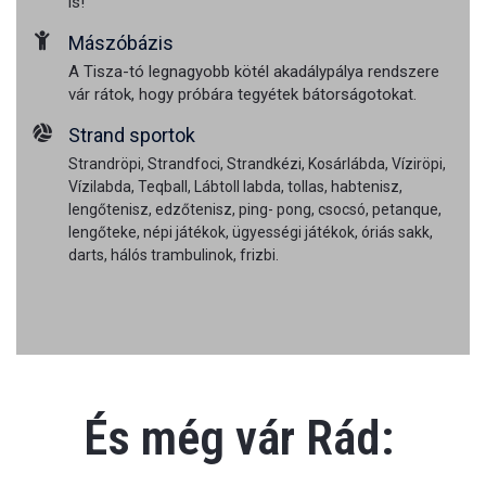
is!
Mászóbázis
A Tisza-tó legnagyobb kötél akadálypálya rendszere
vár rátok, hogy próbára tegyétek bátorságotokat.
Strand sportok
Strandröpi, Strandfoci, Strandkézi, Kosárlábda, Víziröpi,
Vízilabda, Teqball, Lábtoll labda, tollas, habtenisz,
lengőtenisz, edzőtenisz, ping- pong, csocsó, petanque,
lengőteke, népi játékok, ügyességi játékok, óriás sakk,
darts, hálós trambulinok, frizbi.
És még vár Rád: