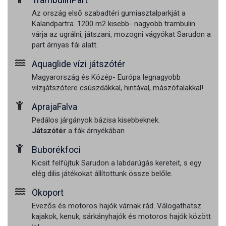
Az ország első szabadtéri gumiasztalparkját a
Kalandpartra. 1200 m2 kisebb- nagyobb trambulin
várja az ugrálni, játszani, mozogni vágyókat Sarudon a
part árnyas fái alatt.
Aquaglide vízi játszótér
Magyarország és Közép- Európa legnagyobb
viízijátszótere csúszdákkal, hintával, mászófalakkal!
AprajaFalva
Pedálos járgányok bázisa kisebbeknek.
Játszótér
a fák árnyékában
Buborékfoci
Kicsit felfújtuk Sarudon a labdarúgás kereteit, s egy
elég dilis játékokat állítottunk össze belőle.
Ökoport
Evezős és motoros hajók várnak rád. Válogathatsz
kajakok, kenuk, sárkányhajók és motoros hajók között