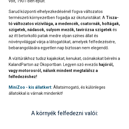
volt, 1901-ben épült.
Sarud központi elhelyezkedésénél fogva változatos
természeti környezetben fogadja az ökoturistákat. A
Tisza-
tó változatos vízivilága, a medencék, csatornák, holtágak,
szigetek, nádasok, sulyom mezők, tavirózsa szigetek
és
az itt betorkolló patak medre olyan színes állat és
növényvilággal várja a látogatókat, amelyek felfedezésére,
bebarangolására egyetlen nap biztosan nem elegendő.
A vízitúrákhoz tudsz kajakokat, kenukat, csónakokat bérelni a
KalandParton az Ökoportban. Legyen szó evezős
hajóról,
vagy motorosról, nálunk mindent megtalálsz a
felfedezéshez!
MiniZoo - kis állatkert:
Állatsimogató, és különleges
állatokkal is várnak mindenkit!
A környék felfedezni valói: