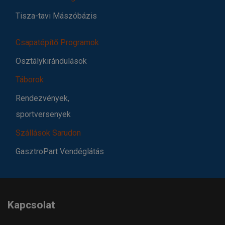
Tisza-tavi Mászóbázis
Csapatépítő Programok
Osztálykirándulások
Táborok
Rendezvények,
sportversenyek
Szállások Sarudon
GasztroPart Vendéglátás
Kapcsolat