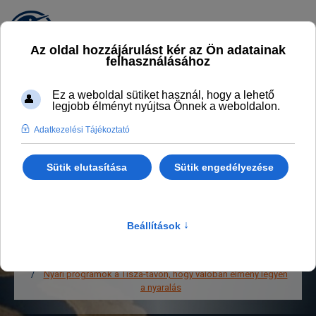
PROGRAMOK,
AKTUALITÁSOK
Legyél naprakész
Főlap
Programok, aktualitások
Nyári programok a Tisza-tavon, hogy valóban élmény legyen
a nyaralás