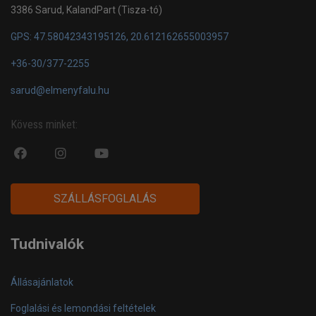
3386 Sarud, KalandPart (Tisza-tó)
GPS: 47.58042343195126, 20.612162655003957
+36-30/377-2255
sarud@elmenyfalu.hu
Kövess minket:
fa
fab
fa
fa-
fa-
fa-
facebook-
instagram
youtube-
SZÁLLÁSFOGLALÁS
official
play
Tudnivalók
Állásajánlatok
Foglalási és lemondási feltételek