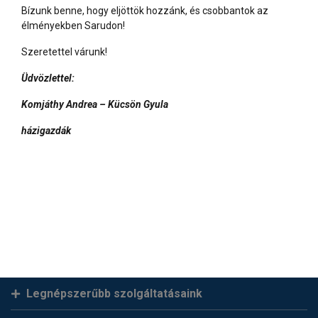
Bízunk benne, hogy eljöttök hozzánk, és csobbantok az
élményekben Sarudon!
Szeretettel várunk!
Üdvözlettel:
Komjáthy Andrea – Kücsön Gyula
házigazdák
Legnépszerűbb szolgáltatásaink