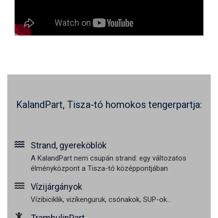
KalandPart, Tisza-tó homokos tengerpartja:
Strand, gyereköblök
A KalandPart nem csupán strand: egy változatos
élményközpont a Tisza-tó középpontjában
Vízijárgányok
Vízibiciklik, vizíkenguruk, csónakok, SUP-ok...
TrambulinPart