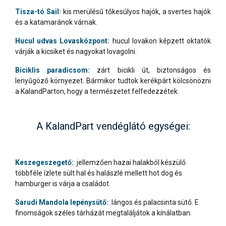
Tisza-tó Sail:
kis merülésű tőkesúlyos hajók, a svertes hajók
és a katamaránok várnak.
Hucul udvas Lovasközpont:
hucul lovakon képzett oktatók
várják a kicsiket és nagyokat lovagolni.
Biciklis paradicsom:
zárt bicikli út, biztonságos és
lenyűgöző környezet. Bármikor tudtok kerékpárt kölcsönözni
a KalandParton, hogy a természetet felfedezzétek.
A KalandPart vendéglátó egységei:
Keszegeszegető:
:
jellemzően hazai halakból készülő
többféle ízlete sült hal és halászlé mellett hot dog és
hamburger is várja a családot.
Sarudi Mandola lepénysütő:
:
lángos és palacsinta sütő. E
finomságok széles tárházát megtaláljátok a kínálatban.