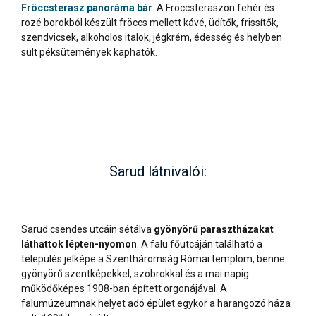
Fröccsterasz panoráma bár
: A Fröccsteraszon fehér és
rozé borokból készült fröccs mellett kávé, üdítők, frissítők,
szendvicsek, alkoholos italok, jégkrém, édesség és helyben
sült péksütemények kaphatók.
Sarud látnivalói:
Sarud csendes utcáin sétálva
gyönyörű parasztházakat
láthattok lépten-nyomon
. A falu főutcáján található a
település jelképe a Szentháromság Római templom, benne
gyönyörű szentképekkel, szobrokkal és a mai napig
működőképes 1908-ban épített orgonájával. A
falumúzeumnak helyet adó épület egykor a harangozó háza