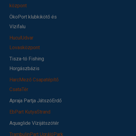
központ
ÖkoPort klubkikötő és
Vízifalu
HuculUdvar
Lovasközpont
Tisza-tó Fishing
Horgászbázis
HarcMező Csapatépítő
CsataTér
Apraja Partja JátszóErdő
EbPart KutyaStrand
Aquaglide Vízijátszótér
TrambulinPart UgrálóPark