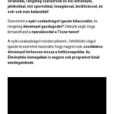
Stranddal, rengeteg szárazföldi és vízi élménnyel,
játékokkal, vízi sportokkal, lovaglással, biciklizéssel, és
sok-sok más kalanddal!
Szeretnéd a
nyári szabadságot igazán kihasználni
, és
rengeteg
élménnyel gazdagodni?
Cikkünk segít, hogy
kimaxolhasd a
nyaralásodat a Tisza-tavon!
A nyári szabadságot minden pihenni-, feltöltődni vágyó
igazán ki szeretné használni, hogy nagyon sok,
csodálatos
élménnyel térhessen vissza a hétköznapokba
.
Az
Élményfalu önmagában is nagyon sok programot kínál
vendégeinknek.