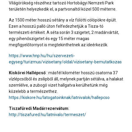
Világörökség részéhez tartozó Hortobágyi Nemzeti Park
területén helyezkedik el, a partvonaltól közel 500 méterre.
Az 1500 méter hosszú sétány a víz fölötti cölöpökre épült.
Ezen a hosszú palló úton felfedezhetjük a Tisza-tó
természeti értékeit. A séta során 3 szigetet, 2 madárvártát,
egy pihenőszigetet és egy 15 méter magas
megfigyelőtornyot is megtekinthetnek az ideérkezők.
https://www.hnp.hu/hu/szervezeti-
egyseg/turizmus/vizisetany/oldal/vizisetany-bemutatkozas
Kiskörei Hallépcső
: másfél kilométer hosszú csatorna 37
vízlépcsőből és zsilipből áll, melynek partján sétálva, a halakat
szemlélve, a zubogó vizet hallgatva kerülhetünk még
közelebb a természethez.
https://kiskore.hu/latogatoinknak/latnivalok/hallepcso
Tiszafüredi Madárrezervátum
:
http://tiszafured.hu/latnivalo/termeszet/