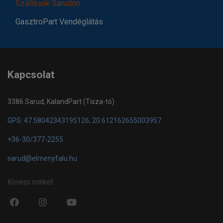
Szállások Sarudon
GasztroPart Vendéglátás
Kapcsolat
3386 Sarud, KalandPart (Tisza-tó)
GPS: 47.58042343195126, 20.612162655003957
+36-30/377-2255
sarud@elmenyfalu.hu
Kövess minket:
fa
fab
fa
fa-
fa-
fa-