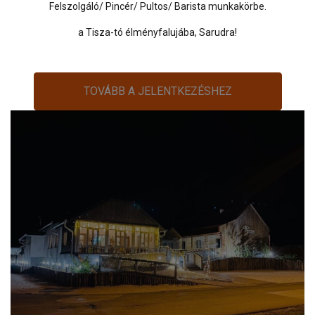
Felszolgáló/ Pincér/ Pultos/ Barista munkakörbe.
a Tisza-tó élményfalujába, Sarudra!
TOVÁBB A JELENTKEZÉSHEZ