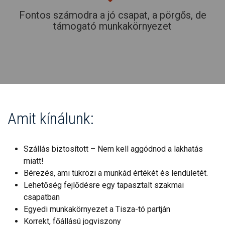
Fontos számodra a jó csapat, a pörgős, de
támogató munkakörnyezet
Amit kínálunk:
Szállás biztosított – Nem kell aggódnod a lakhatás
miatt!
Bérezés, ami tükrözi a munkád értékét és lendületét.
Lehetőség fejlődésre egy tapasztalt szakmai
csapatban
Egyedi munkakörnyezet a Tisza-tó partján
Korrekt, főállású jogviszony