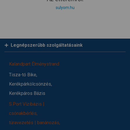
sulyom.hu
Legnépszerűbb szolgáltatásaink
Kalandpart Élménystrand
Tisza-tó Bike,
Kerékpárkölcsönzés,
Kerékpáros Bázis
S.Port Vízibázis |
csónakbérlés,
túravezetés | banánozás,