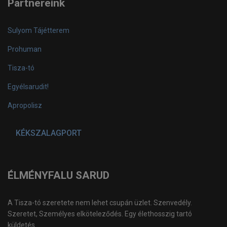
Partnereink
Sulyom Tájétterem
Prohuman
Tisza-tó
Egyélsarudit!
Apropolisz
KÉKSZALAGPORT
ÉLMÉNYFALU SARUD
A Tisza-tó szeretete nem lehet csupán üzlet. Szenvedély.
Szeretet, Személyes elköteleződés. Egy élethosszig tartó
küldetés ...