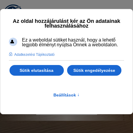
FELSZOLGÁLÓ POZÍCIÓ
SULYOM TÁJÉTTEREM
Állásajánlataink az Élményfaluban
Főlap
Felszolgáló pozíció