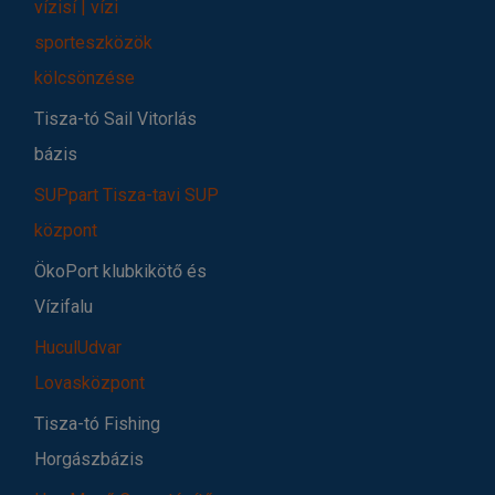
vízisí | vízi
sporteszközök
kölcsönzése
Tisza-tó Sail Vitorlás
bázis
SUPpart Tisza-tavi SUP
központ
ÖkoPort klubkikötő és
Vízifalu
HuculUdvar
Lovasközpont
Tisza-tó Fishing
Horgászbázis