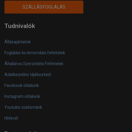
facebook-
instagram
youtube-
SZÁLLÁSFOGLALÁS
official
play
Tudnivalók
Állásajánlatok
Foglalási és lemondási feltételek
Általános Szerződési Feltételek
Adatkezelési tájékoztató
Facebook oldalunk
Instagram oldalunk
Youtube csatornánk
Hírlevél