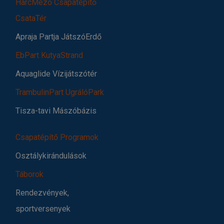
HarcMező Csapatépítő
CsataTér
Apraja Partja JátszóErdő
EbPart KutyaStrand
Aquaglide Vízijátszótér
TrambulinPart UgrálóPark
Tisza-tavi Mászóbázis
Csapatépítő Programok
Osztálykirándulások
Táborok
Rendezvények,
sportversenyek