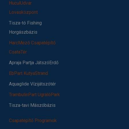
HuculUdvar
Lovasközpont
Tisza-tó Fishing
Horgászbázis
HarcMező Csapatépítő
CsataTér
Apraja Partja JátszóErdő
EbPart KutyaStrand
Aquaglide Vízijátszótér
TrambulinPart UgrálóPark
Tisza-tavi Mászóbázis
Csapatépítő Programok