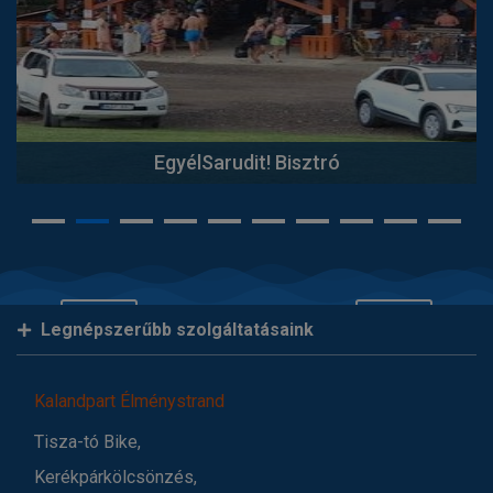
EgyélSarudit! Bisztró
Legnépszerűbb szolgáltatásaink
Kalandpart Élménystrand
Tisza-tó Bike,
Kerékpárkölcsönzés,