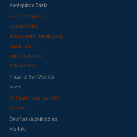
Kerékpáros Bázis
S.Port Vízibázis |
csónakbérlés,
túravezetés | banánozás,
vízisí | vízi
sporteszközök
kölcsönzése
Tisza-tó Sail Vitorlás
bázis
SUPpart Tisza-tavi SUP
központ
ÖkoPort klubkikötő és
Vízifalu