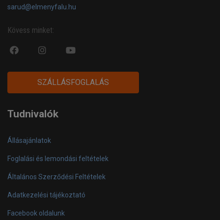
sarud@elmenyfalu.hu
Kövess minket:
fa
fab
fa
fa-
fa-
fa-
facebook-
instagram
youtube-
SZÁLLÁSFOGLALÁS
official
play
Tudnivalók
Állásajánlatok
Foglalási és lemondási feltételek
Általános Szerződési Feltételek
Adatkezelési tájékoztató
Facebook oldalunk