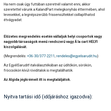
Ha nem csak úgy futtában szeretnél valamit enni, akkor
szeretettel várunk a KalandPart melegkonyhás éttermében, ahol
levesekkel, a legnépszerűbb frissensültekkel csillapíthatod
étvágyadat.
Előzetes megrendelés esetén vállaljuk helyi csoportok vagy
nagyobb társaságok menü rendszerű vagy Á la cart HELYI
kiszolgálását.
(Megrendelés:
+36-30/377-2211
;
rendeles@egyelsarudit.hu
)
Az EgyélSarudit! italválasztékában az üdítőkön, sörökön,
fröccsökön kívül röviditalok is megtalálhatók.
Az Algida jégkrémeit itt is megtaláljátok.
Nyitva tartási idő (időjáráshoz igazodva):