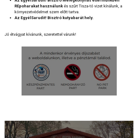
Az EgyélSarudit! Bisztró Melegkonyhás éttermünkben
REpoharakat használunk
és szűrt Tisza-tó vizet kínálunk, a
környezetvédelmet szem előtt tartva.
Az EgyélSarudit! Bisztró kutyabarát hely.
Jó étvágyat kívánunk, szeretettel várunk!