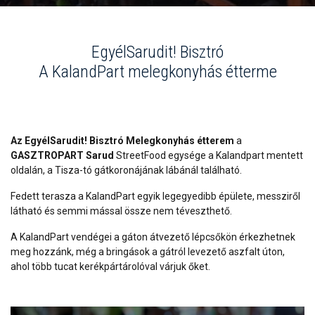
EgyélSarudit! Bisztró
A KalandPart melegkonyhás étterme
Az EgyélSarudit! Bisztró Melegkonyhás étterem
a
GASZTROPART Sarud
StreetFood egysége a Kalandpart mentett
oldalán, a Tisza-tó gátkoronájának lábánál található.
Fedett terasza a KalandPart egyik legegyedibb épülete, messziről
látható és semmi mással össze nem téveszthető.
A KalandPart vendégei a gáton átvezető lépcsőkön érkezhetnek
meg hozzánk, még a bringások a gátról levezető aszfalt úton,
ahol több tucat kerékpártárolóval várjuk őket.