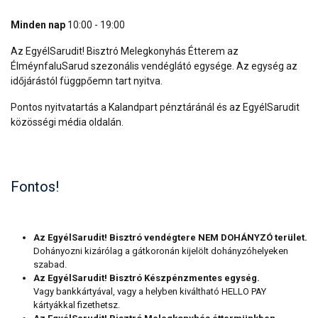
Minden nap
10:00 - 19:00
Az EgyélSarudit! Bisztró Melegkonyhás Étterem az
ÉlméynfaluSarud szezonális vendéglátó egysége. Az egység az
időjárástól függpőemn tart nyitva.
Pontos nyitvatartás a Kalandpart pénztáránál és az EgyélSarudit
közösségi média oldalán.
Fontos!
Az EgyélSarudit! Bisztró vendégtere NEM DOHÁNYZÓ terület.
Dohányozni kizárólag a gátkoronán kijelölt dohányzóhelyeken
szabad.
Az EgyélSarudit! Bisztró Készpénzmentes egység.
Vagy bankkártyával, vagy a helyben kiváltható HELLO PAY
kártyákkal fizethetsz.