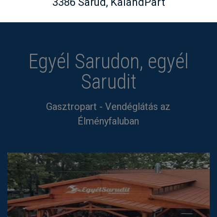
3386 Sarud, KalandPart
Egyél Sarudon, egyél
Sarudit
Gasztropart - Vendéglátás az
Élményfaluban