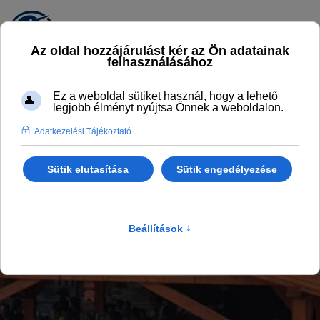
EGYÉLSARUDIT! BISZTRÓ
A KALANDPART MELEGKONYHÁS
ÉTTERME
Főlap
Gasztro
EgyélSarudit! Bisztró