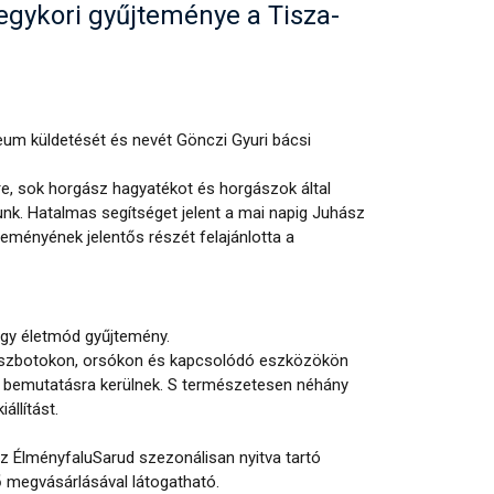
egykori gyűjteménye a Tisza-
m küldetését és nevét Gönczi Gyuri bácsi
e, sok horgász hagyatékot és horgászok által
tunk. Hatalmas segítséget jelent a mai napig Juhász
teményének jelentős részét felajánlotta a
gy életmód gyűjtemény.
zbotokon, orsókon és kapcsolódó eszközökön
 is bemutatásra kerülnek. S természetesen néhány
állítást.
 ÉlményfaluSarud szezonálisan nyitva tartó
 megvásárlásával látogatható.