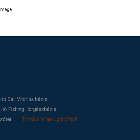
-tó Sail Vitorlás bázis
a-tó Fishing Horgászbázis
szótér
TrambulinPart UgrálóPark