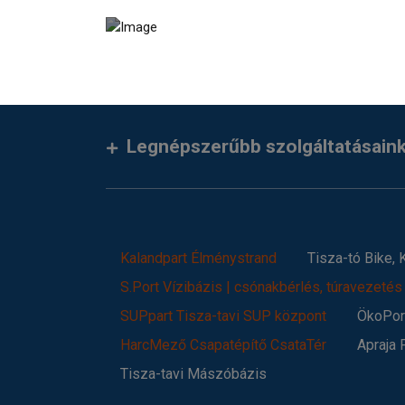
Legnépszerűbb szolgáltatásain
Kalandpart Élménystrand
Tisza-tó Bike,
S.Port Vízibázis | csónakbérlés, túravezetés
SUPpart Tisza-tavi SUP központ
ÖkoPort
HarcMező Csapatépítő CsataTér
Apraja 
Tisza-tavi Mászóbázis