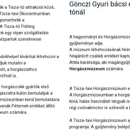
Gönczi Gyuri bácsi 
 a Tisza-tó attrakciói közé,
tónál
 Tisza-tavi Ökocentrumban
ismerhetik a
 Tisza-tó Fishing
nk egy olyan szolgáltatási
A hagyományt és Horgászmúzeu
 vízpartok szerelmesei
gyűjteménye adja.
A múzeum létrehozásának hírér
felajánlott családi emléket kap
khelyet kívántuk létrehozni a
Attila barátsága, aki magángyűj
djuk mutatni a
Horgászmúzeum
számára.
ét, a horgászathoz
ófeát is.
horgászcikk gyártók első
A Tisza-tavi Horgászmúzeum e
rgászatra külön bemutatjuk a
A Horgászmúzeumban a horgás
ászmúzeumban kerül bemutatásra
kívül, halas használati tárgyak
venák Péternek emléket állító
régi csónakmotor is színesíti a ki
zeum számára.
A Tisza-tavi Horgászmúzeum az
programja. A gyűjtemény belépő