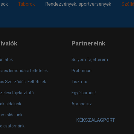
ások
Táborok
Rendezvények, sportversenyek
Száll
ivalók
Partnereink
ánlatok
Sulyom Tájétterem
si és lemondási feltételek
Prohuman
os Szerződési Feltételek
Tisza-tó
zelési tájékoztató
Egyélsarudit!
ok oldalunk
Apropolisz
ram oldalunk
KÉKSZALAGPORT
e csatornánk