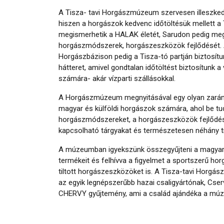
A Tisza- tavi Horgászmúzeum szervesen illeszkedik
hiszen a horgászok kedvenc időtöltésük mellett a
megismerhetik a HALAK életét, Sarudon pedig meg
horgászmódszerek, horgászeszközök fejlődését. A
Horgászbázison pedig a Tisza-tó partján biztosítu
hátteret, amivel gondtalan időtöltést biztosítunk a
számára- akár vízparti szállásokkal.
A Horgászmúzeum megnyitásával egy olyan zarándo
magyar és külföldi horgászok számára, ahol be tu
horgászmódszereket, a horgászeszközök fejlődés
kapcsolható tárgyakat és természetesen néhány tr
A múzeumban igyekszünk összegyűjteni a magyar 
termékeit és felhívva a figyelmet a sportszerű ho
tiltott horgászeszközöket is. A Tisza-tavi Horg
az egyik legnépszerűbb hazai csaligyártónak, Cser
CHERVY gyűjtemény, ami a család ajándéka a mú