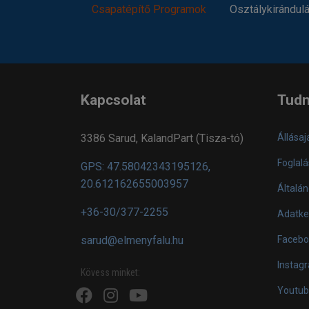
Csapatépítő Programok
Osztálykirándul
Kapcsolat
Tudn
3386 Sarud, KalandPart (Tisza-tó)
Állásaj
Foglalá
GPS: 47.58042343195126,
20.612162655003957
Általán
+36-30/377-2255
Adatke
sarud@elmenyfalu.hu
Facebo
Instag
Kövess minket:
Youtub
fa
fab
fa