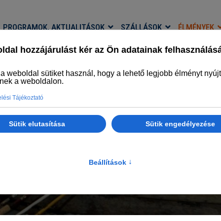
PROGRAMOK, AKTUALITÁSOK
SZÁLLÁSOK
ÉLMÉNYEK
HORGÁSZMÚZEUM
Az ország első horgászmúzeuma
Főlap
Élmények
Horgászmúzeum