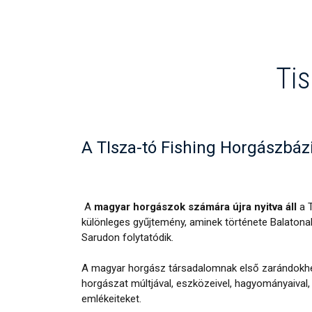
Ti
A TIsza-tó Fishing Horgászbáz
A
magyar horgászok számára újra nyitva áll
a T
különleges gyűjtemény, aminek története Balatona
Sarudon folytatódik.
A magyar horgász társadalomnak első zarándokhe
horgászat múltjával, eszközeivel, hagyományaival, 
emlékeiteket.