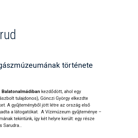
rud
rgászmúzeumának története
 Balatonalmádiban
kezdődött, ahol egy
szbolt tulajdonos), Gönczi György elkezdte
et. A gyűjteményből jött létre az ország első
gadta a látogatókat. A Vízimúzeum gyűjteménye –
ak tekintünk, így két helyre került: egy része
s Sarudra…