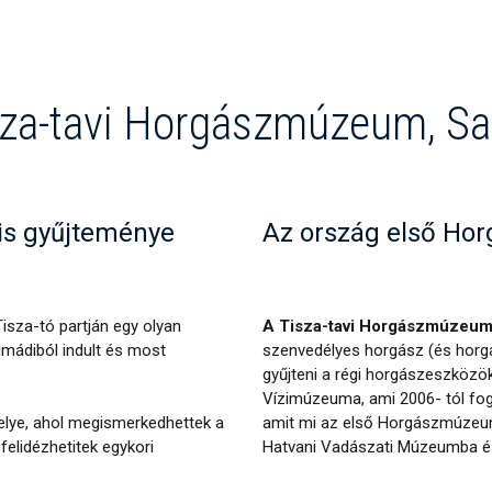
sza-tavi Horgászmúzeum, Sa
is gyűjteménye
Az ország első Ho
isza-tó partján egy olyan
A Tisza-tavi Horgászmúzeum
lmádiból indult és most
szenvedélyes horgász (és horgá
gyűjteni a régi horgászeszközök
Vízimúzeuma, ami 2006- tól fo
lye, ahol megismerkedhettek a
amit mi az első Horgászmúzeumán
felidézhetitek egykori
Hatvani Vadászati Múzeumba é