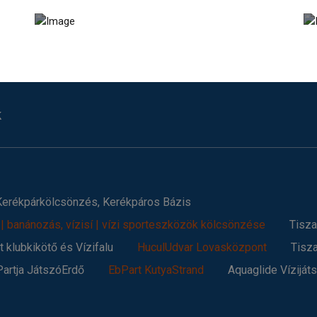
k
 Kerékpárkölcsönzés, Kerékpáros Bázis
 | banánozás, vízisí | vízi sporteszközök kölcsönzése
Tisza
 klubkikötő és Vízifalu
HuculUdvar Lovasközpont
Tisz
Partja JátszóErdő
EbPart KutyaStrand
Aquaglide Víziját