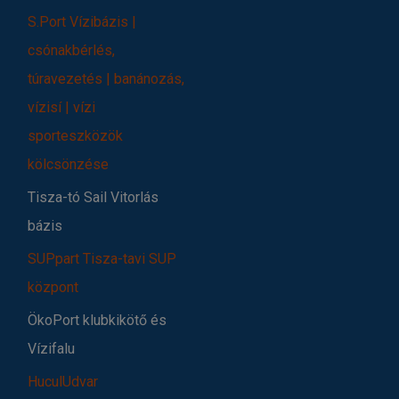
S.Port Vízibázis |
csónakbérlés,
túravezetés | banánozás,
vízisí | vízi
sporteszközök
kölcsönzése
Tisza-tó Sail Vitorlás
bázis
SUPpart Tisza-tavi SUP
központ
ÖkoPort klubkikötő és
Vízifalu
HuculUdvar