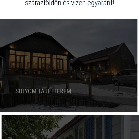
szárazföldön és vízen egyaránt!
SULYOM TÁJÉTTEREM