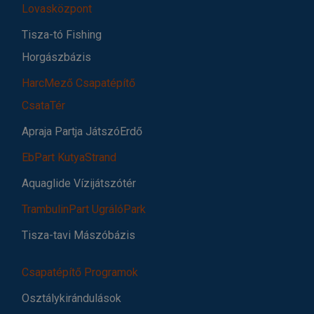
Lovasközpont
Tisza-tó Fishing
Horgászbázis
HarcMező Csapatépítő
CsataTér
Apraja Partja JátszóErdő
EbPart KutyaStrand
Aquaglide Vízijátszótér
TrambulinPart UgrálóPark
Tisza-tavi Mászóbázis
Csapatépítő Programok
Osztálykirándulások