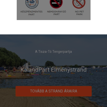
A Tisza-Tó Tengerpartja
KalandPart Élménystrand
TOVÁBB A STRAND ÁRAIRA