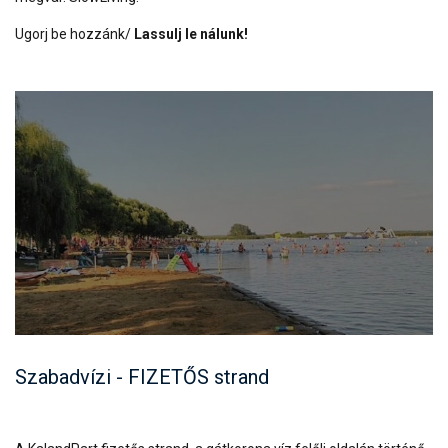
Ugorj be hozzánk/
Lassulj le nálunk!
Szabadvízi - FIZETŐS strand