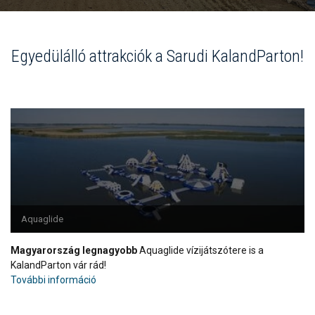
Egyedülálló attrakciók a Sarudi KalandParton!
Aquaglide
Magyarország legnagyobb
Aquaglide vízijátszótere is a
KalandParton vár rád!
További információ