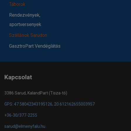
Táborok
Rendezvények,
sportversenyek
Szállások Sarudon
GasztroPart Vendéglátás
Kapcsolat
3386 Sarud, KalandPart (Tisza-tó)
GPS: 47.58042343195126, 20.612162655003957
+36-30/377-2255
sarud@elmenyfalu.hu