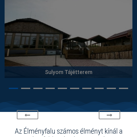
EgyélSarudit! Bisztró
Az Élményfalu számos élményt kínál a