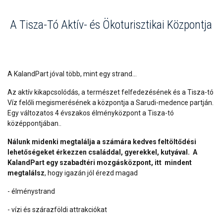
A Tisza-Tó Aktív- és Ökoturisztikai Központja
A KalandPart jóval több, mint egy strand...
Az aktív kikapcsolódás, a természet felfedezésének és a Tisza-tó
Víz felőli megismerésének a központja a Sarudi-medence partján.
Egy változatos 4 évszakos élményközpont a Tisza-tó
középpontjában..
Nálunk midenki megtalálja a számára kedves feltöltődési
lehetőségeket
érkezzen családdal, gyerekkel, kutyával.
A
KalandPart egy szabadtéri mozgásközpont, itt
mindent
megtalálsz
, hogy igazán jól érezd magad
- élménystrand
- vízi és szárazföldi attrakciókat