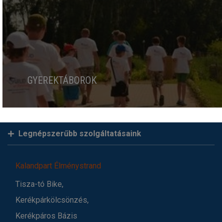
GYEREKTÁBOROK
Legnépszerűbb szolgáltatásaink
Kalandpart Élménystrand
Tisza-tó Bike,
Kerékpárkölcsönzés,
Kerékpáros Bázis