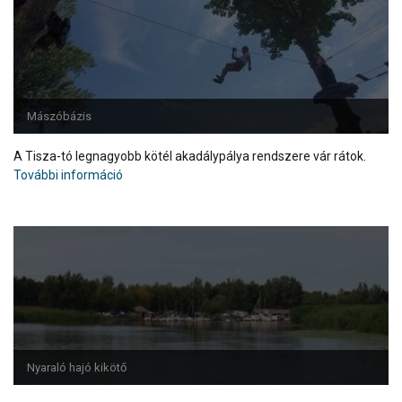
Mászóbázis
A Tisza-tó legnagyobb kötél akadálypálya rendszere vár rátok.
További információ
Nyaraló hajó kikötő