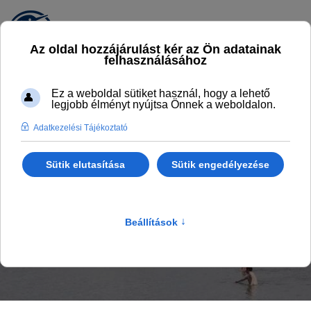
KALANDPART
Ugorjatok be hozzánk!
Főlap
KalandPart