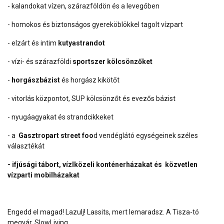
- kalandokat vízen, szárazföldön és a levegőben
- homokos és biztonságos gyereköblökkel tagolt vízpart
- elzárt és intim
kutyastrandot
- vízi- és szárazföldi
sportszer kölcsönzőket
-
horgászbázist
és horgász kikötőt
- vitorlás központot, SUP kölcsönzőt és evezős bázist
- nyugáagyakat és strandcikkeket
- a
Gasztropart street foo
d vendéglátó egységeinek széles
választékát
- ifjúsági tábort, vízlközeli konténerházakat és közvetlen
vízparti mobilházakat
Engedd el magad! Lazulj! Lassits, mert lemaradsz. A Tisza-tó
megvár. SlowLiving.