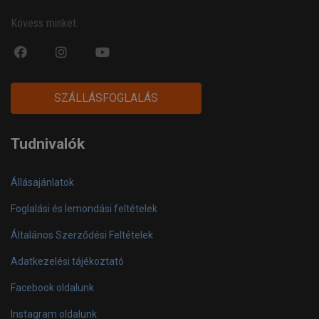
Kövess minket:
fa
fab
fa
fa-
fa-
fa-
facebook-
instagram
youtube-
SZÁLLÁSFOGLALÁS
official
play
Tudnivalók
Állásajánlatok
Foglalási és lemondási feltételek
Általános Szerződési Feltételek
Adatkezelési tájékoztató
Facebook oldalunk
Instagram oldalunk