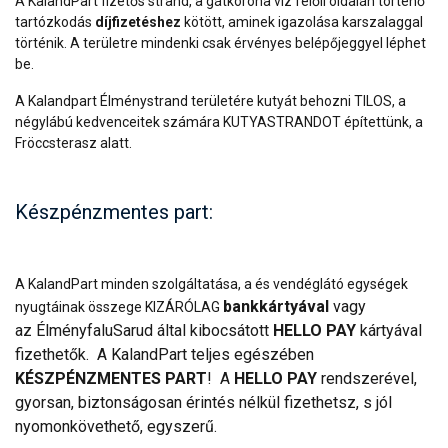
A KalandPart fizetős strand, a gátkorona víz felőli oldalán történő
tartózkodás
díjfizetéshez
kötött, aminek igazolása karszalaggal
történik. A területre mindenki csak érvényes belépőjeggyel léphet
be.
A Kalandpart Élménystrand területére kutyát behozni TILOS, a
négylábú kedvenceitek számára KUTYASTRANDOT építettünk, a
Fröccsterasz alatt.
Készpénzmentes part:
A KalandPart minden szolgáltatása, a és vendéglátó egységek
bankkártyával
vagy
nyugtáinak összege KIZÁRÓLAG
az ÉlményfaluSarud által kibocsátott
HELLO PAY
kártyával
fizethetők. A KalandPart teljes egészében
KÉSZPÉNZMENTES PART
! A
HELLO PAY
rendszerével,
gyorsan, biztonságosan érintés nélkül fizethetsz, s jól
nyomonkövethető, egyszerű.