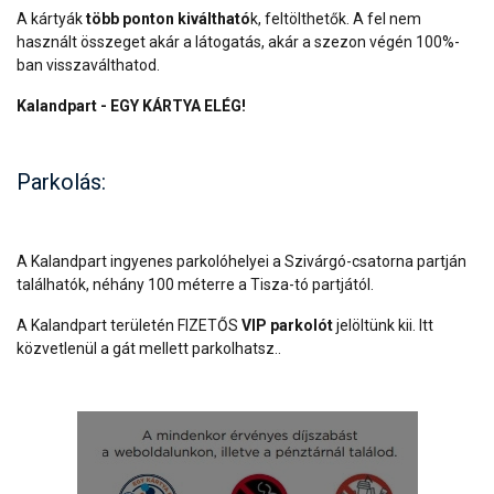
A kártyák
több ponton kiváltható
k, feltölthetők. A fel nem
használt összeget akár a látogatás, akár a szezon végén 100%-
ban visszaválthatod.
Kalandpart - EGY KÁRTYA ELÉG!
Parkolás:
A Kalandpart ingyenes parkolóhelyei a Szivárgó-csatorna partján
találhatók, néhány 100 méterre a Tisza-tó partjától.
A Kalandpart területén FIZETŐS
VIP parkolót
jelöltünk kii. Itt
közvetlenül a gát mellett parkolhatsz..