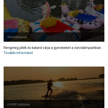
Vízividámpark
Rengeteg játék és kaland várja a gyerekeket a vízividámparkban.
További információ
S.PORT vízibázis