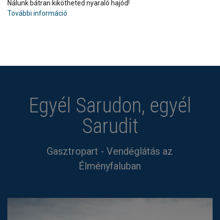
Nálunk bátran kikötheted nyaraló hajód!
További információ
Egyél Sarudon, egyél
Sarudit
Gasztropart - Vendéglátás az
Élményfaluban