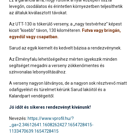
Ez a garancia arra, hogy futóink a nyár közepén tiszta
levegőn, csodálatos és érintetlen környezetben teljesíthetik
az általuk kiválasztott távokat.
Az UTT-130 is tókerülő verseny, a „nagy testvérhez” képest
kicsit “kisebb” távon, 130 kilométeren.
Futva vagy bringán,
egyedül vagy csapatban.
Sarud az egyik kiemelt és kedvelt bázisa a rendezvénynek.
Az Élményfalu lehetőségeihez mérten igyekszik minden
segítséget megadni a verseny zökkenőmentes és
színvonalas lebonyolításához.
A verseny nagyon látványos, de a nagyon sok résztvevő miatt
odafigyelést és türelmet kérünk Sarud lakóitól és a
Kalandpart vendégeitől.
Jó időt és sikeres rendezvényt kívánunk!
Nevezés:
https://www.vprofil.hu/?
_ga=2.34612641.1608262427.1654728415-
1133470639.1654728415