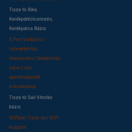
Tisza-tó Bike,
Kerékpárkölcsönzés,
Kerékpáros Bázis
S.Port Vízibázis |
csónakbérlés,
túravezetés | banánozás,
vízisí | vízi
sporteszközök
kölcsönzése
Tisza-tó Sail Vitorlás
bázis
SUPpart Tisza-tavi SUP
központ