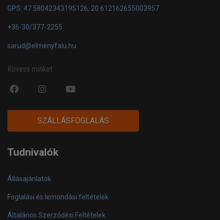
GPS: 47.58042343195126, 20.612162655003957
+36-30/377-2255
sarud@elmenyfalu.hu
Kövess minket:
fa
fab
fa
fa-
fa-
fa-
facebook-
instagram
youtube-
SZÁLLÁSFOGLALÁS
official
play
Tudnivalók
Állásajánlatok
Foglalási és lemondási feltételek
Általános Szerződési Feltételek