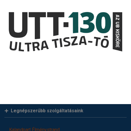
Legnépszerűbb szolgáltatásaink
Kalandpart Élménystrand