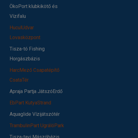
ÖkoPort klubkikötő és
Vízifalu
HuculUdvar
Lovasközpont
Tisza-tó Fishing
Horgászbázis
HarcMező Csapatépítő
CsataTér
Apraja Partja JátszóErdő
EbPart KutyaStrand
Aquaglide Vízijátszótér
TrambulinPart UgrálóPark
Tisza-tavi Mászóbázis