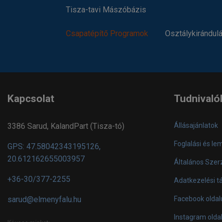
Tisza-tavi Mászóbázis
Csapatépítő Programok
Osztálykirándul
Kapcsolat
Tudnivaló
3386 Sarud, KalandPart (Tisza-tó)
Állásajánlatok
Foglalási és le
GPS: 47.58042343195126,
20.612162655003957
Általános Szerz
+36-30/377-2255
Adatkezelési t
sarud@elmenyfalu.hu
Facebook oldal
Instagram olda