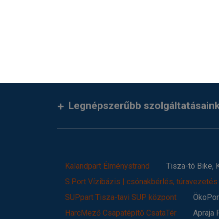
Legnépszerűbb szolgáltatásain
Kalandpart Élménystrand
Tisza-tó Bike,
S.Port Vízibázis | csónakbérlés, túravezetés
SUPpart Tisza-tavi SUP központ
ÖkoPort
HarcMező Csapatépítő CsataTér
Apraja 