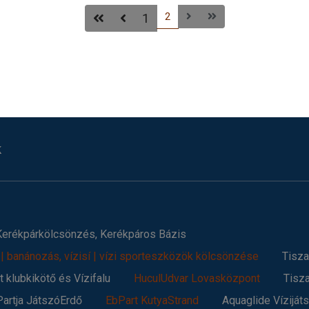
2
1
k
 Kerékpárkölcsönzés, Kerékpáros Bázis
 | banánozás, vízisí | vízi sporteszközök kölcsönzése
Tisza
 klubkikötő és Vízifalu
HuculUdvar Lovasközpont
Tisz
Partja JátszóErdő
EbPart KutyaStrand
Aquaglide Víziját