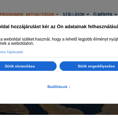
PROGRAMOK, AKTUALITÁSOK
SZÁLLÁSOK
ÉLMÉNYEK
PROGRAMOK, AKTUALITÁSOK
Legyél naprakész
Főlap
Programok, aktualitások
Programok