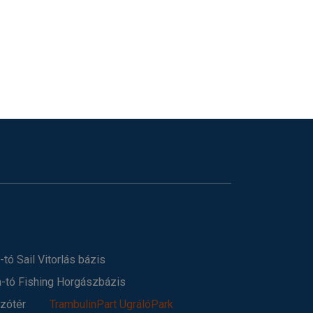
-tó Sail Vitorlás bázis
a-tó Fishing Horgászbázis
szótér
TrambulinPart UgrálóPark