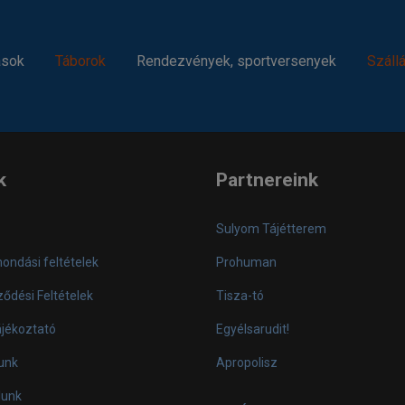
ások
Táborok
Rendezvények, sportversenyek
Száll
k
Partnereink
Sulyom Tájétterem
mondási feltételek
Prohuman
ődési Feltételek
Tisza-tó
ájékoztató
Egyélsarudit!
unk
Apropolisz
lunk