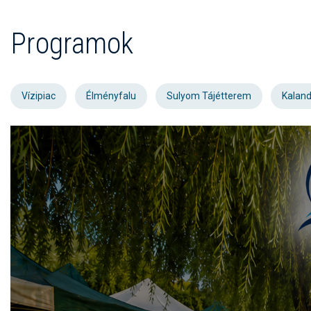
Programok
Vízipiac
Élményfalu
Sulyom Tájétterem
Kaland