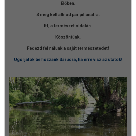
Élőben.
S meg kell állnod pár pillanatra.
Itt, a természet oldalán.
Köszöntünk.
Fedezd fel nálunk a saját természetedet!
Ugorjatok be hozzánk Sarudra, ha erre visz az utatok!