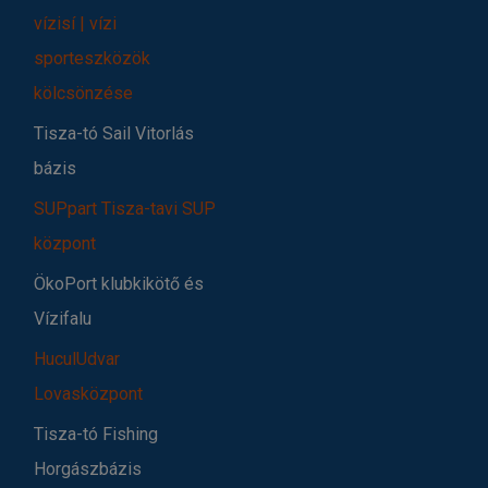
vízisí | vízi
sporteszközök
kölcsönzése
Tisza-tó Sail Vitorlás
bázis
SUPpart Tisza-tavi SUP
központ
ÖkoPort klubkikötő és
Vízifalu
HuculUdvar
Lovasközpont
Tisza-tó Fishing
Horgászbázis