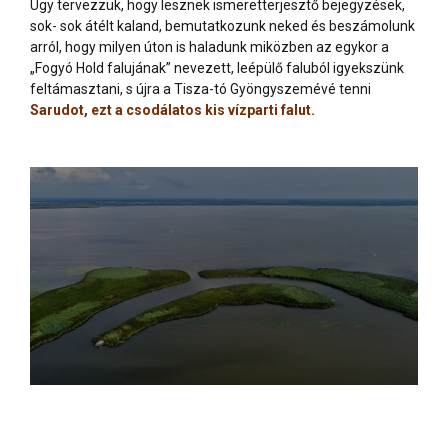
Úgy tervezzük, hogy lesznek ismeretterjesztő bejegyzések,
sok- sok átélt kaland, bemutatkozunk neked és beszámolunk
arról, hogy milyen úton is haladunk miközben az egykor a
„Fogyó Hold falujának” nevezett, leépülő faluból igyekszünk
feltámasztani, s újra a Tisza-tó Gyöngyszemévé tenni
Sarudot, ezt a csodálatos kis vízparti falut.