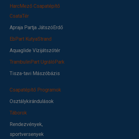
HarcMező Csapatépítő
CsataTér
Apraja Partja JátszóErdő
EbPart KutyaStrand
Aquaglide Vízijátszótér
TrambulinPart UgrálóPark
Tisza-tavi Mászóbázis
Csapatépítő Programok
Osztálykirándulások
Táborok
Rendezvények,
sportversenyek