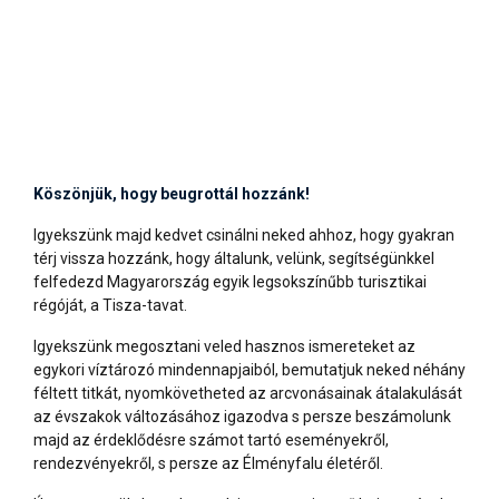
Köszönjük, hogy beugrottál hozzánk!
Igyekszünk majd kedvet csinálni neked ahhoz, hogy gyakran
térj vissza hozzánk, hogy általunk, velünk, segítségünkkel
felfedezd Magyarország egyik legsokszínűbb turisztikai
régóját, a Tisza-tavat.
Igyekszünk megosztani veled hasznos ismereteket az
egykori víztározó mindennapjaiból, bemutatjuk neked néhány
féltett titkát, nyomkövetheted az arcvonásainak átalakulását
az évszakok változásához igazodva s persze beszámolunk
majd az érdeklődésre számot tartó eseményekről,
rendezvényekről, s persze az Élményfalu életéről.