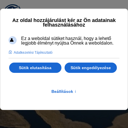
ÉLMÉNYFALU BLOG
Legyél naprakész
Főlap
Programok, aktualitások
Élményfalu Blog
Az élményfaluról