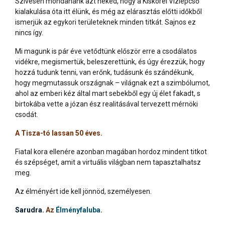
Szívesen mondanánk azt neked, hogy a Kiskörei Vízlépcső
kialakulása óta itt élünk, és még az elárasztás előtti időkből
ismerjük az egykori területeknek minden titkát. Sajnos ez
nincs így.
Mi magunk is pár éve vetődtünk először erre a csodálatos
vidékre, megismertük, beleszerettünk, és úgy érezzük, hogy
hozzá tudunk tenni, van erőnk, tudásunk és szándékunk,
hogy megmutassuk országnak – világnak ezt a szimbólumot,
ahol az emberi kéz által mart sebekből egy új élet fakadt, s
birtokába vette a józan ész realitásával tervezett mérnöki
csodát.
A Tisza-tó lassan 50 éves.
Fiatal kora ellenére azonban magában hordoz mindent titkot
és szépséget, amit a virtuális világban nem tapasztalhatsz
meg.
Az élményért ide kell jönnöd, személyesen.
Sarudra.
Az
Élményfaluba
.