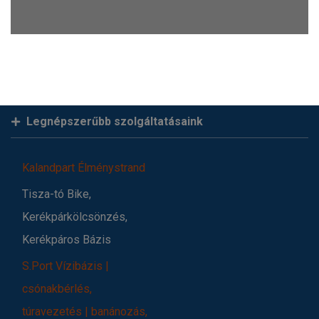
Legnépszerűbb szolgáltatásaink
Kalandpart Élménystrand
Tisza-tó Bike,
Kerékpárkölcsönzés,
Kerékpáros Bázis
S.Port Vízibázis |
csónakbérlés,
túravezetés | banánozás,