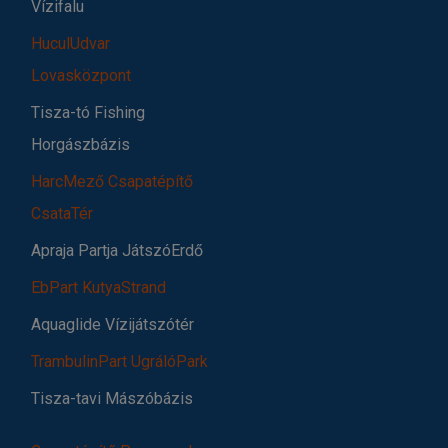
Vízifalu
HuculUdvar
Lovasközpont
Tisza-tó Fishing
Horgászbázis
HarcMező Csapatépítő
CsataTér
Apraja Partja JátszóErdő
EbPart KutyaStrand
Aquaglide Vízijátszótér
TrambulinPart UgrálóPark
Tisza-tavi Mászóbázis