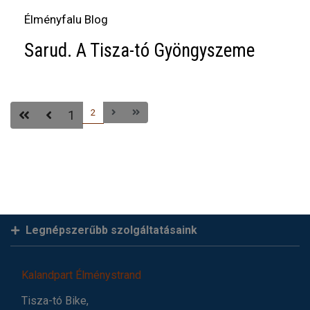
Élményfalu Blog
Sarud. A Tisza-tó Gyöngyszeme
2
1
Legnépszerűbb szolgáltatásaink
Kalandpart Élménystrand
Tisza-tó Bike,