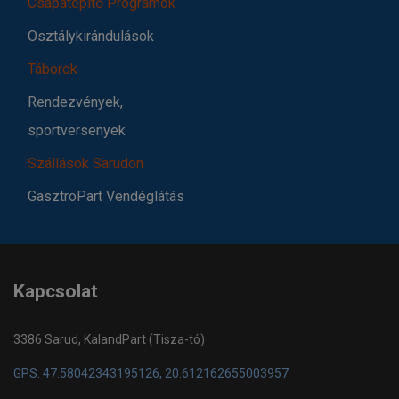
Csapatépítő Programok
Osztálykirándulások
Táborok
Rendezvények,
sportversenyek
Szállások Sarudon
GasztroPart Vendéglátás
Kapcsolat
3386 Sarud, KalandPart (Tisza-tó)
GPS: 47.58042343195126, 20.612162655003957