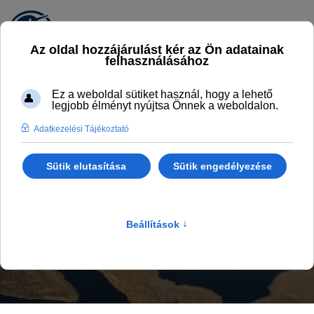
ÉLMÉNYFALU BLOG
Legyél naprakész
Főlap
Programok, aktualitások
Élményfalu Blog