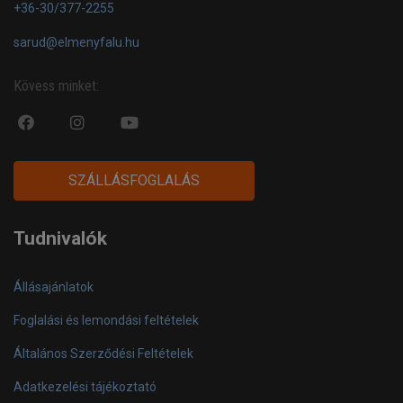
+36-30/377-2255
sarud@elmenyfalu.hu
Kövess minket:
fa
fab
fa
fa-
fa-
fa-
facebook-
instagram
youtube-
SZÁLLÁSFOGLALÁS
official
play
Tudnivalók
Állásajánlatok
Foglalási és lemondási feltételek
Általános Szerződési Feltételek
Adatkezelési tájékoztató