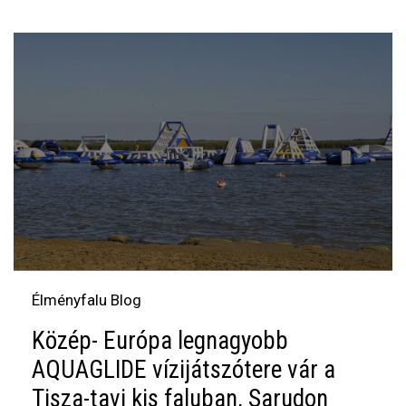
Élményfalu Blog
Közép- Európa legnagyobb
AQUAGLIDE vízijátszótere vár a
Tisza-tavi kis faluban, Sarudon