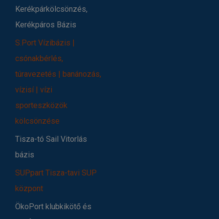
Kerékpárkölcsönzés,
Kerékpáros Bázis
S.Port Vízibázis |
csónakbérlés,
túravezetés | banánozás,
vízisí | vízi
sporteszközök
kölcsönzése
Tisza-tó Sail Vitorlás
bázis
SUPpart Tisza-tavi SUP
központ
ÖkoPort klubkikötő és